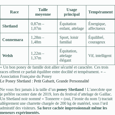
Taille
Usage
Race
Tempérament
moyenne
principal
0,87m –
Équitation
Énergique,
Shetland
1,07m
enfant, attelage
affectueux
1,28m –
Sport, loisir
Équilibré,
Connemara
1,48m
familial
courageux
Équitation,
1,22m –
Welsh
attelage
Vif, intelligent
1,37m
élégant
« Un bon poney de famille doit allier sécurité et caractère. Ces trois
races offrent ce parfait équilibre entre docilité et tempérament. » –
Association Française du Poney
Le Poney Shetland : Petit Gabarit, Grande Personnalité
Ne vous fiez jamais à la taille d’un
poney Shetland
! L’anecdote que
je préfère raconter date de 2019, lors du festival d’attelage de Gaillac.
Un Shetland noir nommé « Tonnerre » (oui, l’ironie du nom !) tractait
allègrement une charrette chargée de 200 kg de matériel, sous l’œil
admiratif des visiteurs.
Sa force cachée impressionnait même les
meneurs expérimentés.