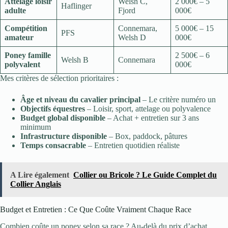
Attelage loisir
Welsh C,
2 000€ – 5
Haflinger
adulte
Fjord
000€
Compétition
Connemara,
5 000€ – 15
PFS
amateur
Welsh D
000€
Poney famille
2 500€ – 6
Welsh B
Connemara
polyvalent
000€
Mes critères de sélection prioritaires :
Âge et niveau du cavalier principal
– Le critère numéro un
Objectifs équestres
– Loisir, sport, attelage ou polyvalence
Budget global disponible
– Achat + entretien sur 3 ans
minimum
Infrastructure disponible
– Box, paddock, pâtures
Temps consacrable
– Entretien quotidien réaliste
A Lire également
Collier ou Bricole ? Le Guide Complet du
Collier Anglais
Budget et Entretien : Ce Que Coûte Vraiment Chaque Race
Combien coûte un poney selon sa race ? Au-delà du prix d’achat,