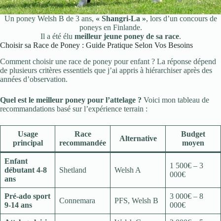
Un poney Welsh B de 3 ans,
« Shangri-La »
, lors d’un concours de
poneys en Finlande.
Il a été élu
meilleur jeune poney de sa race
.
Choisir sa Race de Poney : Guide Pratique Selon Vos Besoins
Comment choisir une race de poney pour enfant ? La réponse dépend
de plusieurs critères essentiels que j’ai appris à hiérarchiser après des
années d’observation.
Quel est le meilleur poney pour l’attelage ?
Voici mon tableau de
recommandations basé sur l’expérience terrain :
Usage
Race
Budget
Alternative
principal
recommandée
moyen
Enfant
1 500€ – 3
débutant 4-8
Shetland
Welsh A
000€
ans
Pré-ado sport
3 000€ – 8
Connemara
PFS, Welsh B
9-14 ans
000€