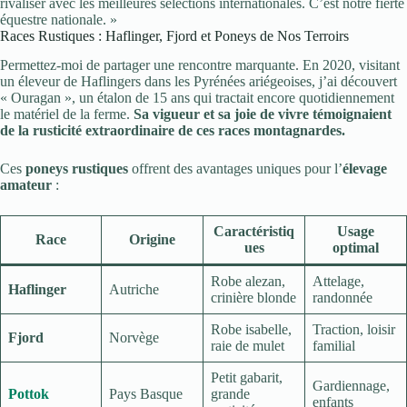
rivaliser avec les meilleures sélections internationales. C’est notre fierté
équestre nationale. »
Races Rustiques : Haflinger, Fjord et Poneys de Nos Terroirs
Permettez-moi de partager une rencontre marquante. En 2020, visitant
un éleveur de Haflingers dans les Pyrénées ariégeoises, j’ai découvert
« Ouragan », un étalon de 15 ans qui tractait encore quotidiennement
le matériel de la ferme.
Sa vigueur et sa joie de vivre témoignaient
de la rusticité extraordinaire de ces races montagnardes.
Ces
poneys rustiques
offrent des avantages uniques pour l’
élevage
amateur
:
Caractéristiq
Usage
Race
Origine
ues
optimal
Robe alezan,
Attelage,
Haflinger
Autriche
crinière blonde
randonnée
Robe isabelle,
Traction, loisir
Fjord
Norvège
raie de mulet
familial
Petit gabarit,
Gardiennage,
Pottok
Pays Basque
grande
enfants