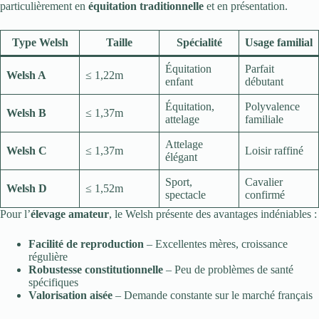
particulièrement en
équitation traditionnelle
et en présentation.
Type Welsh
Taille
Spécialité
Usage familial
Équitation
Parfait
Welsh A
≤ 1,22m
enfant
débutant
Équitation,
Polyvalence
Welsh B
≤ 1,37m
attelage
familiale
Attelage
Welsh C
≤ 1,37m
Loisir raffiné
élégant
Sport,
Cavalier
Welsh D
≤ 1,52m
spectacle
confirmé
Pour l’
élevage amateur
, le Welsh présente des avantages indéniables :
Facilité de reproduction
– Excellentes mères, croissance
régulière
Robustesse constitutionnelle
– Peu de problèmes de santé
spécifiques
Valorisation aisée
– Demande constante sur le marché français