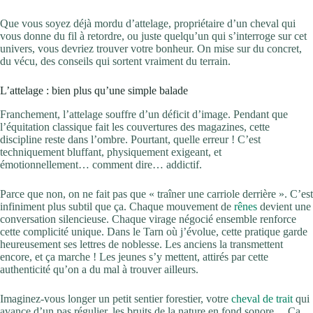
Que vous soyez déjà mordu d’attelage, propriétaire d’un cheval qui
vous donne du fil à retordre, ou juste quelqu’un qui s’interroge sur cet
univers, vous devriez trouver votre bonheur. On mise sur du concret,
du vécu, des conseils qui sortent vraiment du terrain.
L’attelage : bien plus qu’une simple balade
Franchement, l’attelage souffre d’un déficit d’image. Pendant que
l’équitation classique fait les couvertures des magazines, cette
discipline reste dans l’ombre. Pourtant, quelle erreur ! C’est
techniquement bluffant, physiquement exigeant, et
émotionnellement… comment dire… addictif.
Parce que non, on ne fait pas que « traîner une carriole derrière ». C’est
infiniment plus subtil que ça. Chaque mouvement de
rênes
devient une
conversation silencieuse. Chaque virage négocié ensemble renforce
cette complicité unique. Dans le Tarn où j’évolue, cette pratique garde
heureusement ses lettres de noblesse. Les anciens la transmettent
encore, et ça marche ! Les jeunes s’y mettent, attirés par cette
authenticité qu’on a du mal à trouver ailleurs.
Imaginez-vous longer un petit sentier forestier, votre
cheval de trait
qui
avance d’un pas régulier, les bruits de la nature en fond sonore… Ça