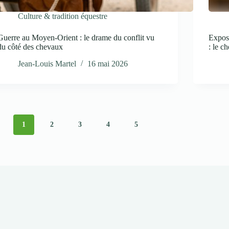
Culture & tradition équestre
Guerre au Moyen-Orient : le drame du conflit vu
Expos
du côté des chevaux
: le c
Jean-Louis Martel
16 mai 2026
1
2
3
4
5