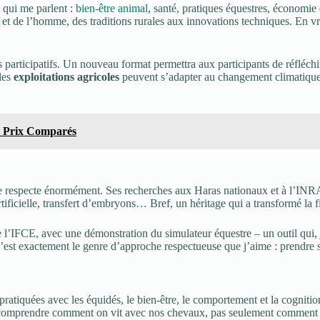
s qui me parlent :
bien-être animal
, santé, pratiques équestres, économie
l et de l’homme, des traditions rurales aux innovations techniques. En v
 participatifs. Un nouveau format permettra aux participants de réfléchir
les
exploitations agricoles
peuvent s’adapter au changement climatique. P
& Prix Comparés
e respecte énormément. Ses recherches aux Haras nationaux et à l’INRA
ificielle, transfert d’embryons… Bref, un héritage qui a transformé la fi
 de l’IFCE, avec une démonstration du simulateur équestre – un outil qui
’est exactement le genre d’approche respectueuse que j’aime : prendre s
ratiquées avec les équidés, le bien-être, le comportement et la cognitio
de comprendre comment on vit avec nos chevaux, pas seulement comment