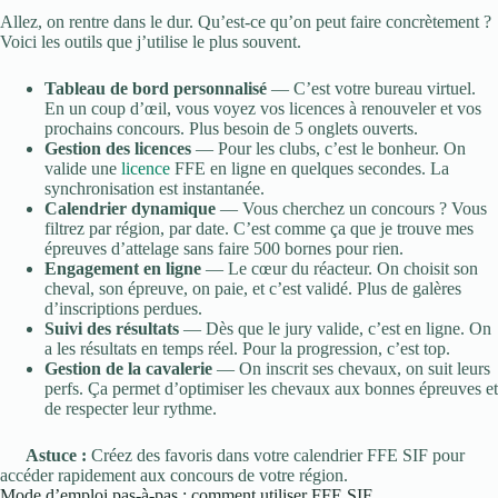
Allez, on rentre dans le dur. Qu’est-ce qu’on peut faire concrètement ?
Voici les outils que j’utilise le plus souvent.
Tableau de bord personnalisé
— C’est votre bureau virtuel.
En un coup d’œil, vous voyez vos licences à renouveler et vos
prochains concours. Plus besoin de 5 onglets ouverts.
Gestion des licences
— Pour les clubs, c’est le bonheur. On
valide une
licence
FFE en ligne en quelques secondes. La
synchronisation est instantanée.
Calendrier dynamique
— Vous cherchez un concours ? Vous
filtrez par région, par date. C’est comme ça que je trouve mes
épreuves d’attelage sans faire 500 bornes pour rien.
Engagement en ligne
— Le cœur du réacteur. On choisit son
cheval, son épreuve, on paie, et c’est validé. Plus de galères
d’inscriptions perdues.
Suivi des résultats
— Dès que le jury valide, c’est en ligne. On
a les résultats en temps réel. Pour la progression, c’est top.
Gestion de la cavalerie
— On inscrit ses chevaux, on suit leurs
perfs. Ça permet d’optimiser les chevaux aux bonnes épreuves et
de respecter leur rythme.
Astuce :
Créez des favoris dans votre calendrier FFE SIF pour
accéder rapidement aux concours de votre région.
Mode d’emploi pas-à-pas : comment utiliser FFE SIF