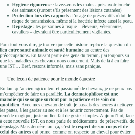
Hygiène rigoureuse
: lavez-vous les mains après avoir touché
des animaux (surtout s’ils présentent des lésions cutanées).
Protection lors des rapports
: l’usage de préservatifs réduit le
risque de transmission, même si la bactérie infecte aussi la peau.
Dépistage
: les personnes à risque – éleveurs, vétérinaires,
cavaliers – devraient être particulièrement vigilantes.
Pour tout vous dire, je trouve que cette histoire replace la question du
lien entre santé animale et santé humaine
au centre des
préoccupations. En faisant partie des gens du terrain, j’ai toujours su
que les maladies des chevaux nous concernent. Mais de là à en faire
une IST… Bref, restons informés, mais sans panique.
Une leçon de patience pour le monde équestre
En tant qu’ancien agriculteur et passionné de chevaux, je ne peux pas
m’empêcher de faire un parallèle.
La dermatophilose est une
maladie qui se soigne surtout par la patience et le soin du
quotidien
. Avec mes chevaux de trait, je passais des heures à nettoyer
les pattes, à les garder au sec et à les nourrir correctement. Pas de
remède magique, juste un lien fait de gestes simples. Aujourd’hui, face
à cette nouvelle IST, on nous parle de médicaments, de préservatifs, de
dépistage. Mais derrière tout ça, c’est
le respect de son corps et de
celui des autres
qui prime, comme on respecte un cheval pour éviter