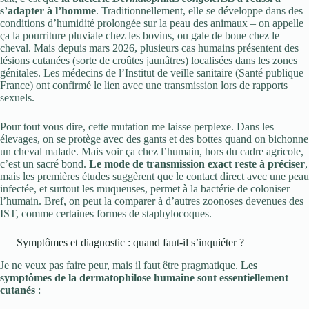
s’adapter à l’homme
. Traditionnellement, elle se développe dans des
conditions d’humidité prolongée sur la peau des animaux – on appelle
ça la pourriture pluviale chez les bovins, ou gale de boue chez le
cheval. Mais depuis mars 2026, plusieurs cas humains présentent des
lésions cutanées (sorte de croûtes jaunâtres) localisées dans les zones
génitales. Les médecins de l’Institut de veille sanitaire (Santé publique
France) ont confirmé le lien avec une transmission lors de rapports
sexuels.
Pour tout vous dire, cette mutation me laisse perplexe. Dans les
élevages, on se protège avec des gants et des bottes quand on bichonne
un cheval malade. Mais voir ça chez l’humain, hors du cadre agricole,
c’est un sacré bond.
Le mode de transmission exact reste à préciser
,
mais les premières études suggèrent que le contact direct avec une peau
infectée, et surtout les muqueuses, permet à la bactérie de coloniser
l’humain. Bref, on peut la comparer à d’autres zoonoses devenues des
IST, comme certaines formes de staphylocoques.
Symptômes et diagnostic : quand faut-il s’inquiéter ?
Je ne veux pas faire peur, mais il faut être pragmatique.
Les
symptômes de la dermatophilose humaine sont essentiellement
cutanés
: