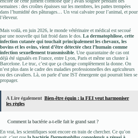
encore de cette jument comtoise que j’avais soignée pendant des
semaines : des croûtes épaisses sur les membres, les pattes trempées
dans l’humidité des pâturages… Un vrai calvaire pour l’animal, et pour
l’éleveur.
Mais voilà, en juin 2026, le monde vétérinaire et médical est secoué
par une nouvelle qui fait froid dans le dos.
La dermatophilose, cette
infection cutanée qui touchait principalement les chevaux, les
bovins et les ovins, vient d’être détectée chez l’humain comme
infection sexuellement transmissible
. Une quarantaine de cas ont
déjà été signalés en France, entre Lyon, Paris et même un cluster à
Barcelone. Le truc, c’est que ça change complètement la donne. On
n’est plus dans le cadre des maladies professionnelles des agriculteurs
ou des cavaliers. Là, on parle d’une IST émergente qui pourrait bien se
propager.
A Lire également
Bien-être équin : la FEI veut harmoniser
les règles
Comment la bactérie a-t-elle fait le grand saut ?
En vrai, les scientifiques sont encore en train de chercher. Ce qu’on
sait, c’est que
la bactérie
Dermatophilus congolensis
a réussi à