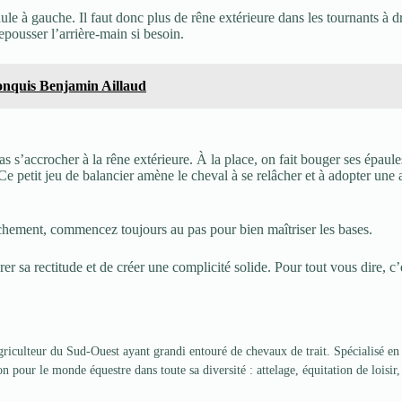
ule à gauche. Il faut donc plus de rêne extérieure dans les tournants à dro
epousser l’arrière-main si besoin.
conquis Benjamin Aillaud
 pas s’accrocher à la rêne extérieure. À la place, on fait bouger ses épau
e petit jeu de balancier amène le cheval à se relâcher et à adopter une a
anchement, commencez toujours au pas pour bien maîtriser les bases.
r sa rectitude et de créer une complicité solide. Pour tout vous dire, c’
riculteur du Sud-Ouest ayant grandi entouré de chevaux de trait. Spécialisé en a
 pour le monde équestre dans toute sa diversité : attelage, équitation de loisir, 