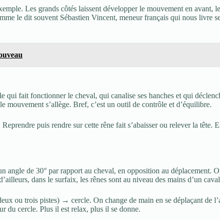
exemple. Les grands côtés laissent développer le mouvement en avant, les p
mme le dit souvent Sébastien Vincent, meneur français qui nous livre ses
nouveau
elle qui fait fonctionner le cheval, qui canalise ses hanches et qui décle
le mouvement s’allège. Bref, c’est un outil de contrôle et d’équilibre.
. Reprendre puis rendre sur cette rêne fait s’abaisser ou relever la tête
n angle de 30° par rapport au cheval, en opposition au déplacement. On
d’ailleurs, dans le surfaix, les rênes sont au niveau des mains d’un caval
deux ou trois pistes) → cercle. On change de main en se déplaçant de l’au
r du cercle. Plus il est relax, plus il se donne.