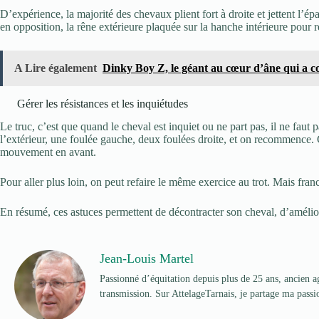
D’expérience, la majorité des chevaux plient fort à droite et jettent l’épa
en opposition, la rêne extérieure plaquée sur la hanche intérieure pour r
A Lire également
Dinky Boy Z, le géant au cœur d’âne qui a 
Gérer les résistances et les inquiétudes
Le truc, c’est que quand le cheval est inquiet ou ne part pas, il ne faut
l’extérieur, une foulée gauche, deux foulées droite, et on recommence. C
mouvement en avant.
Pour aller plus loin, on peut refaire le même exercice au trot. Mais fr
En résumé, ces astuces permettent de décontracter son cheval, d’améliore
Jean-Louis Martel
Passionné d’équitation depuis plus de 25 ans, ancien ag
transmission. Sur AttelageTarnais, je partage ma passion