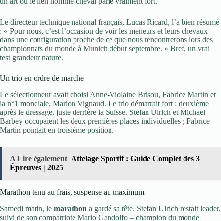
un art où le lien homme-cheval parle vraiment fort.
Le directeur technique national français, Lucas Ricard, l’a bien résumé
: « Pour nous, c’est l’occasion de voir les meneurs et leurs chevaux
dans une configuration proche de ce que nous rencontrerons lors des
championnats du monde à Munich début septembre. » Bref, un vrai
test grandeur nature.
Un trio en ordre de marche
Le sélectionneur avait choisi Anne-Violaine Brisou, Fabrice Martin et
la n°1 mondiale, Marion Vignaud. Le trio démarrait fort : deuxième
après le dressage, juste derrière la Suisse. Stefan Ulrich et Michael
Barbey occupaient les deux premières places individuelles ; Fabrice
Martin pointait en troisième position.
A Lire également
Attelage Sportif : Guide Complet des 3
Épreuves | 2025
Marathon tenu au frais, suspense au maximum
Samedi matin, le
marathon
a gardé sa tête. Stefan Ulrich restait leader,
suivi de son compatriote Mario Gandolfo – champion du monde