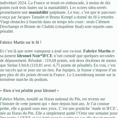
individuel 2024. La France se tenait en embuscade, à moins de dix
points (soit trois fautes sur la maniabilité). Les scores ultra-serrés
promettaient une
maniabilité
palpitante. Le truc, c’est que le parcours
conçu par Jacques Tamalet et Bruno Kempf a donné du fil à retordre.
Vingt obstacles à franchir dans un temps très court : seuls Clément
Deschamps et Brume de Chablis (cinquième final) sont repartis sans
pénalité.
Fabrice Martin sur le fil !
Et c’est là que notre vainqueur a joué son va-tout.
Fabrice Martin
et
sa jument
Idromel Noir*IFCE
n’ont cumulé que quelques secondes
de dépassement. Résultat : 119,68 points, soit deux dixièmes de moins
que Stefan Ulrich (119,81 avec 4,75 points de pénalité). En vrai, c’est
un succès qui se joue sur un rien. Par équipes, la Suisse s’impose d’un
peu plus de dix points devant la France. Le Luxembourg monte sur la
troisième marche du podium.
« Rien n’est pénible pour Idromel »
Fabrice Martin, installé au Haras national du Pin, est revenu sur
l’histoire de cette jument qui « dure depuis huit ans. Je l’ai connue
petite, elle a grandi sous mes yeux. C’est une pouliche ‘made in IFCE’,
née au Haras du Pin. Elle a simplement quitté l’Orne une semaine pour
être testée à l’ENE et j’ai lutté pour la garder ici car elle devait revenir