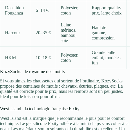
Decathlon
Polyester,
Rapport qualité-
6–14 €
Fouganza
coton
prix, large choix
Laine
Haut de
mérinos,
Harcour
20–35 €
gamme,
bambou,
compression
soie
Grande taille
Polyester,
HKM
10–18 €
enfant, modèles
coton
fun
KozySocks : le royaume des motifs
Si vous aimez les chaussettes qui sortent de l’ordinaire, KozySocks
propose des centaines de motifs : chevaux, écuries, plaques, etc. La
qualité est correcte pour le prix, mais les renforts sont un peu justes.
Idéal pour le loisir ou pour offrir.
West Island : la technologie française Fixity
West Island est la marque que je recommande le plus pour le confort
technique. Le gel silicone Fixity adhère à la mini-chaps sans coller à la
peau. Les matériaux sont respirants et la durabilité est excellente. Un