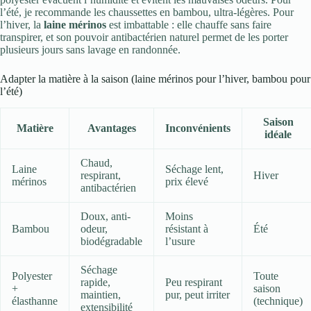
l’été, je recommande les chaussettes en bambou, ultra-légères. Pour
l’hiver, la
laine mérinos
est imbattable : elle chauffe sans faire
transpirer, et son pouvoir antibactérien naturel permet de les porter
plusieurs jours sans lavage en randonnée.
Adapter la matière à la saison (laine mérinos pour l’hiver, bambou pour
l’été)
Saison
Matière
Avantages
Inconvénients
idéale
Chaud,
Laine
Séchage lent,
respirant,
Hiver
mérinos
prix élevé
antibactérien
Doux, anti-
Moins
Bambou
odeur,
résistant à
Été
biodégradable
l’usure
Séchage
Polyester
Toute
rapide,
Peu respirant
+
saison
maintien,
pur, peut irriter
élasthanne
(technique)
extensibilité