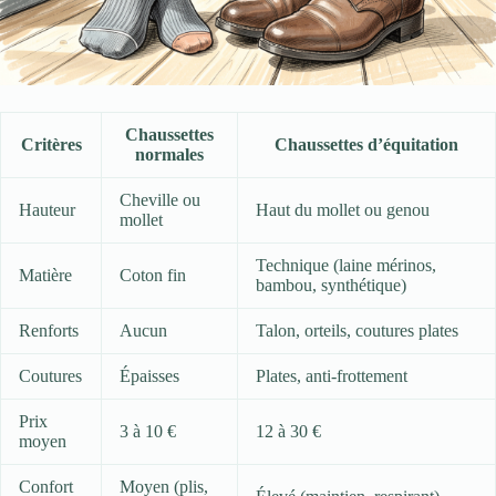
Chaussettes
Critères
Chaussettes d’équitation
normales
Cheville ou
Hauteur
Haut du mollet ou genou
mollet
Technique (laine mérinos,
Matière
Coton fin
bambou, synthétique)
Renforts
Aucun
Talon, orteils, coutures plates
Coutures
Épaisses
Plates, anti-frottement
Prix
3 à 10 €
12 à 30 €
moyen
Confort
Moyen (plis,