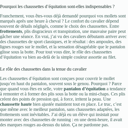
Pourquoi les chaussettes d’équitation sont-elles indispensables ?
Franchement, vous êtes-vous déjà demandé pourquoi vos mollets sont
marqués après une heure à cheval ? Le confort du cavalier dépend
souvent de détails négligés, comme le choix des chaussettes. Entre
frottements
, plis disgracieux et transpiration, une mauvaise paire peut
gâcher une séance. En vrai, j’ai vu des cavaliers débutants arriver avec
des chaussettes de sport classiques, et le résultat : des ampoules, des
lignes rouges sur le mollet, et la sensation désagréable que le pantalon
glisse sous la botte. Pour tout vous dire, le rôle des chaussettes
d’équitation va bien au-delà de la simple couleur assortie au filet.
Le rôle des chaussettes dans la tenue du cavalier
Les chaussettes d’équitation sont conçues pour couvrir le mollet
jusqu’en haut du pantalon, souvent sous le genou. Pourquoi ? Parce
que quand vous êtes en selle, votre
pantalon d’équitation
a tendance
à remonter et à former des plis sous la botte ou la mini-chaps. Ces plis
créent des points de pression qui, à force, irritent la peau. Une
chaussette haute
bien ajustée maintient tout en place. Le truc, c’est
que même avec le meilleur pantalon, sans chaussettes adaptées, les
frottements sont inévitables. J’ai déjà eu un élève qui insistait pour
monter avec des chaussettes de running : en une demi-heure, il avait
des marques rouges au-dessus du talon. Ça ne pardonne pas.