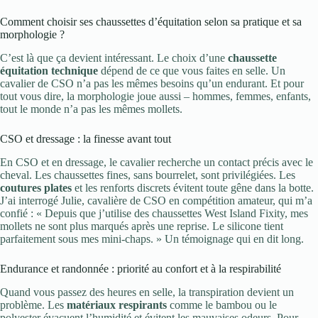
Comment choisir ses chaussettes d’équitation selon sa pratique et sa
morphologie ?
C’est là que ça devient intéressant. Le choix d’une
chaussette
équitation technique
dépend de ce que vous faites en selle. Un
cavalier de CSO n’a pas les mêmes besoins qu’un endurant. Et pour
tout vous dire, la morphologie joue aussi – hommes, femmes, enfants,
tout le monde n’a pas les mêmes mollets.
CSO et dressage : la finesse avant tout
En CSO et en dressage, le cavalier recherche un contact précis avec le
cheval. Les chaussettes fines, sans bourrelet, sont privilégiées. Les
coutures plates
et les renforts discrets évitent toute gêne dans la botte.
J’ai interrogé Julie, cavalière de CSO en compétition amateur, qui m’a
confié : « Depuis que j’utilise des chaussettes West Island Fixity, mes
mollets ne sont plus marqués après une reprise. Le silicone tient
parfaitement sous mes mini-chaps. » Un témoignage qui en dit long.
Endurance et randonnée : priorité au confort et à la respirabilité
Quand vous passez des heures en selle, la transpiration devient un
problème. Les
matériaux respirants
comme le bambou ou le
polyester évacuent l’humidité et évitent les mauvaises odeurs. Pour