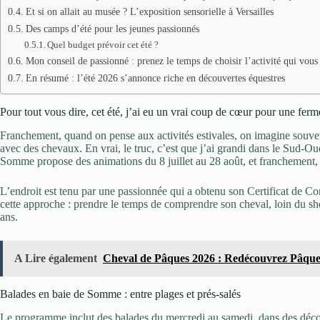
Et si on allait au musée ? L’exposition sensorielle à Versailles
Des camps d’été pour les jeunes passionnés
Quel budget prévoir cet été ?
Mon conseil de passionné : prenez le temps de choisir l’activité qui vou
En résumé : l’été 2026 s’annonce riche en découvertes équestres
Pour tout vous dire, cet été, j’ai eu un vrai coup de cœur pour une fe
Franchement, quand on pense aux activités estivales, on imagine souven
avec des chevaux. En vrai, le truc, c’est que j’ai grandi dans le Sud-Oues
Somme propose des animations du 8 juillet au 28 août, et franchement, 
L’endroit est tenu par une passionnée qui a obtenu son Certificat de Co
cette approche : prendre le temps de comprendre son cheval, loin du show
ans.
A Lire également
Cheval de Pâques 2026 : Redécouvrez Pâqu
Balades en baie de Somme : entre plages et prés-salés
Le programme inclut des balades du mercredi au samedi, dans des décors