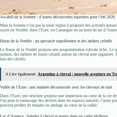
Au-delà de la Somme : d’autres découvertes équestres pour l’été 2026
Mais la Somme n’est pas la seule région à proposer des activités autour
soyez en Vendée, dans l’Eure, en Camargue ou au bord du lac d’Annecy,
Haras de la Vendée : un spectacle napoléonien et des ateliers créatifs
Le Haras de la Vendée propose une programmation estivale riche. Le spe
enfants, des ateliers de loisirs créatifs autour du cheval sont organisés
loin des clichés.
A Lire également
Argentine à cheval : nouvelle aventure en Te
Vallée de l’Eure : une matinée déconnectée avec les chevaux de trait
Dans l’Eure, une structure propose une immersion au cœur de la vie des 
l’un pour le ramassage des déchets dans les espaces naturels, l’autre po
peuvent profiter de balades en attelage au cœur de la vallée.
Lac d’Annecy : balades à cheval et poney dans un cadre idyllique