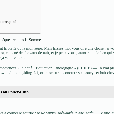
s correspond
rme équestre dans la Somme
t la plage ou la montagne. Mais laissez-moi vous dire une chose : si v
t, entouré de chevaux de trait, et je peux vous garantir que le lien qui s
ça vaut le détour.
mpétences « Initier à l’Équitation Éthologique » (CCIEE) — un vrai plus
 et du bling-bling. Ici, on mise sur le concret : six poneys et huit chev
es au Poney-Club
 à couper le souffle : bas-champs, prés-salés, plage, forêt… Le truc, c