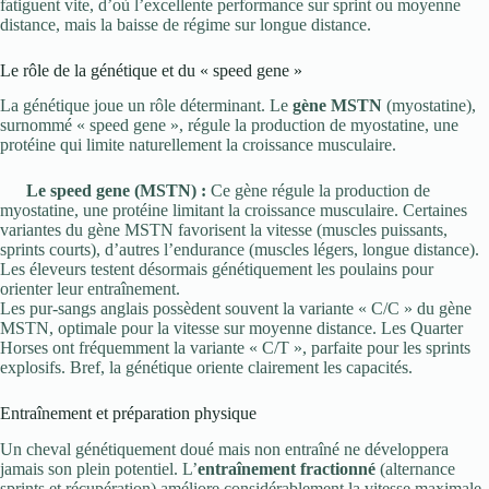
fatiguent vite, d’où l’excellente performance sur sprint ou moyenne
distance, mais la baisse de régime sur longue distance.
Le rôle de la génétique et du « speed gene »
La génétique joue un rôle déterminant. Le
gène MSTN
(myostatine),
surnommé « speed gene », régule la production de myostatine, une
protéine qui limite naturellement la croissance musculaire.
Le speed gene (MSTN) :
Ce gène régule la production de
myostatine, une protéine limitant la croissance musculaire. Certaines
variantes du gène MSTN favorisent la vitesse (muscles puissants,
sprints courts), d’autres l’endurance (muscles légers, longue distance).
Les éleveurs testent désormais génétiquement les poulains pour
orienter leur entraînement.
Les pur-sangs anglais possèdent souvent la variante « C/C » du gène
MSTN, optimale pour la vitesse sur moyenne distance. Les Quarter
Horses ont fréquemment la variante « C/T », parfaite pour les sprints
explosifs. Bref, la génétique oriente clairement les capacités.
Entraînement et préparation physique
Un cheval génétiquement doué mais non entraîné ne développera
jamais son plein potentiel. L’
entraînement fractionné
(alternance
sprints et récupération) améliore considérablement la vitesse maximale