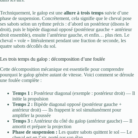
Techniquement, le galop est une
allure à trois temps
suivie d’une
phase de suspension. Concrètement, cela signifie que le cheval pose
ses sabots selon un rythme précis : d’abord un postérieur (disons le
droit), puis le bipède diagonal opposé (postérieur gauche + antérieur
droit ensemble), ensuite l’antérieur gauche, et enfin… plus rien. Le
cheval « vole » littéralement pendant une fraction de seconde, les
quatre sabots décollés du sol.
Les trois temps du galop : décomposition d’une foulée
Cette décomposition mécanique est essentielle pour comprendre
pourquoi le galop génère autant de vitesse. Voici comment se déroule
une foulée complète :
Temps 1 :
Postérieur diagonal (exemple : postérieur droit) — Il
initie la propulsion
Temps 2 :
Bipède diagonal opposé (postérieur gauche +
antérieur droit) — Ils frappent le sol simultanément pour
amplifier la poussée
Temps 3 :
Antérieur du côté du galop (antérieur gauche) — Il
amortit et prépare la projection
Phase de suspension :
Les quatre sabots quittent le sol — Le
cheval est en l’air, porté par son élan