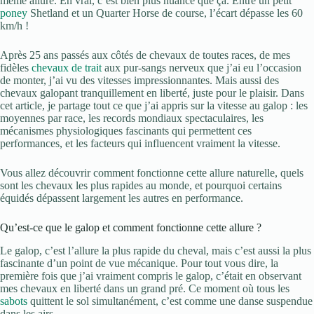
même allure. En vrai, c’est bien plus nuancé que ça. Entre un petit
poney
Shetland et un Quarter Horse de course, l’écart dépasse les 60
km/h !
Après 25 ans passés aux côtés de chevaux de toutes races, de mes
fidèles
chevaux de trait
aux pur-sangs nerveux que j’ai eu l’occasion
de monter, j’ai vu des vitesses impressionnantes. Mais aussi des
chevaux galopant tranquillement en liberté, juste pour le plaisir. Dans
cet article, je partage tout ce que j’ai appris sur la vitesse au galop : les
moyennes par race, les records mondiaux spectaculaires, les
mécanismes physiologiques fascinants qui permettent ces
performances, et les facteurs qui influencent vraiment la vitesse.
Vous allez découvrir comment fonctionne cette allure naturelle, quels
sont les chevaux les plus rapides au monde, et pourquoi certains
équidés dépassent largement les autres en performance.
Qu’est-ce que le galop et comment fonctionne cette allure ?
Le galop, c’est l’allure la plus rapide du cheval, mais c’est aussi la plus
fascinante d’un point de vue mécanique. Pour tout vous dire, la
première fois que j’ai vraiment compris le galop, c’était en observant
mes chevaux en liberté dans un grand pré. Ce moment où tous les
sabots
quittent le sol simultanément, c’est comme une danse suspendue
dans les airs.