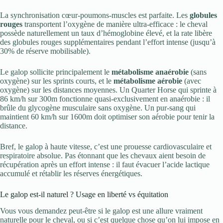
La synchronisation cœur-poumons-muscles est parfaite. Les
globules
rouges
transportent l’oxygène de manière ultra-efficace : le cheval
possède naturellement un taux d’hémoglobine élevé, et la rate libère
des globules rouges supplémentaires pendant l’effort intense (jusqu’à
30% de réserve mobilisable).
Le galop sollicite principalement le
métabolisme anaérobie
(sans
oxygène) sur les sprints courts, et le
métabolisme aérobie
(avec
oxygène) sur les distances moyennes. Un Quarter Horse qui sprinte à
86 km/h sur 300m fonctionne quasi-exclusivement en anaérobie : il
brûle du glycogène musculaire sans oxygène. Un pur-sang qui
maintient 60 km/h sur 1600m doit optimiser son aérobie pour tenir la
distance.
Bref, le galop à haute vitesse, c’est une prouesse cardiovasculaire et
respiratoire absolue. Pas étonnant que les chevaux aient besoin de
récupération après un effort intense : il faut évacuer l’acide lactique
accumulé et rétablir les réserves énergétiques.
Le galop est-il naturel ? Usage en liberté vs équitation
Vous vous demandez peut-être si le galop est une allure vraiment
naturelle pour le cheval, ou si c’est quelque chose qu’on lui impose en