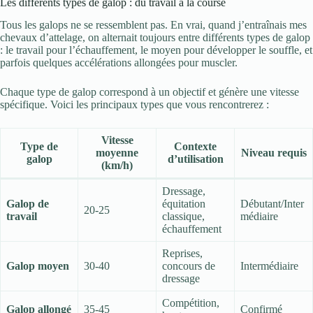
Les différents types de galop : du travail à la course
Tous les galops ne se ressemblent pas. En vrai, quand j’entraînais mes
chevaux d’attelage, on alternait toujours entre différents types de galop
: le travail pour l’échauffement, le moyen pour développer le souffle, et
parfois quelques accélérations allongées pour muscler.
Chaque type de galop correspond à un objectif et génère une vitesse
spécifique. Voici les principaux types que vous rencontrerez :
Vitesse
Type de
Contexte
moyenne
Niveau requis
galop
d’utilisation
(km/h)
Dressage,
Galop de
équitation
Débutant/Inter
20-25
travail
classique,
médiaire
échauffement
Reprises,
Galop moyen
30-40
concours de
Intermédiaire
dressage
Compétition,
Galop allongé
35-45
Confirmé