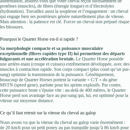
alimentation, assurez-vous que votre cheval reçoit suffisamment de
protéines (muscles), de fibres (énergie longue) et d’électrolytes
(hydratation). Travaillez aussi la souplesse et l’engagement : un cheval
qui engage bien ses postérieurs génère naturellement plus de vitesse.
Mais attention : la patience est clé. Forcer un cheval non préparé risque
les blessures.
Pourquoi le Quarter Horse est-il si rapide ?
Sa morphologie compacte et sa puissance musculaire
exceptionnelle (fibres rapides type II) lui permettent des départs
fulgurants et une accélération brutale.
Le Quarter Horse possède
une arrière-main (croupe et cuisses) extrêmement développée, avec des
muscles à contraction rapide. Son corps compact (plus court qu’un pur-
sang) optimise la transmission de la puissance. Génétiquement,
beaucoup de Quarter Horses portent la variante « C/T » du gène
MSTN (speed gene), parfaite pour les sprints explosifs. Par contre,
cette puissance brute s’épuise vite : au-delà de 400 mètres, le Quarter
Horse perd son avantage face au pur-sang qui, lui, est optimisé pour la
vitesse sur moyenne distance.
Ce qu’il faut retenir sur la vitesse du cheval au galop
Nous avons vu que la vitesse du cheval au galop varie énormément :
de 20 km/h pour un petit poney au pas tranquille jusqu’à 86 km/h pour