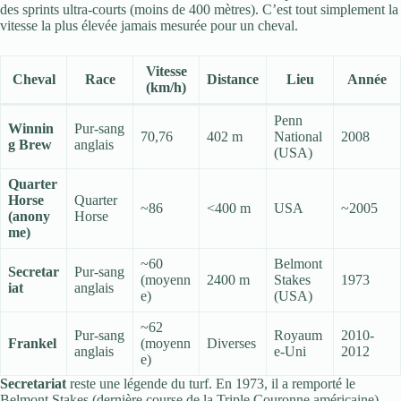
des sprints ultra-courts (moins de 400 mètres). C’est tout simplement la
vitesse la plus élevée jamais mesurée pour un cheval.
Vitesse
Cheval
Race
Distance
Lieu
Année
(km/h)
Penn
Winnin
Pur-sang
70,76
402 m
National
2008
g Brew
anglais
(USA)
Quarter
Horse
Quarter
~86
<400 m
USA
~2005
(anony
Horse
me)
~60
Belmont
Secretar
Pur-sang
(moyenn
2400 m
Stakes
1973
iat
anglais
e)
(USA)
~62
Pur-sang
Royaum
2010-
Frankel
(moyenn
Diverses
anglais
e-Uni
2012
e)
Secretariat
reste une légende du turf. En 1973, il a remporté le
Belmont Stakes (dernière course de la Triple Couronne américaine)