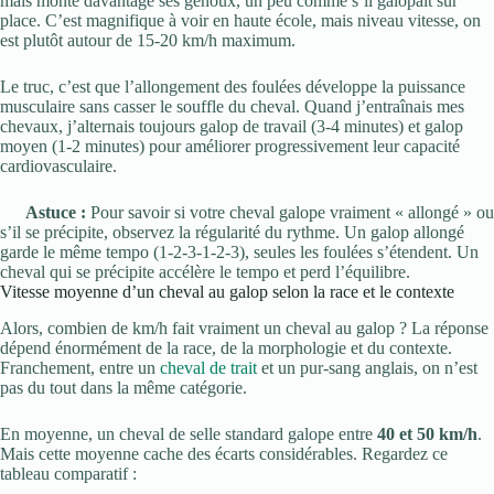
mais monte davantage ses genoux, un peu comme s’il galopait sur
place. C’est magnifique à voir en haute école, mais niveau vitesse, on
est plutôt autour de 15-20 km/h maximum.
Le truc, c’est que l’allongement des foulées développe la puissance
musculaire sans casser le souffle du cheval. Quand j’entraînais mes
chevaux, j’alternais toujours galop de travail (3-4 minutes) et galop
moyen (1-2 minutes) pour améliorer progressivement leur capacité
cardiovasculaire.
Astuce :
Pour savoir si votre cheval galope vraiment « allongé » ou
s’il se précipite, observez la régularité du rythme. Un galop allongé
garde le même tempo (1-2-3-1-2-3), seules les foulées s’étendent. Un
cheval qui se précipite accélère le tempo et perd l’équilibre.
Vitesse moyenne d’un cheval au galop selon la race et le contexte
Alors, combien de km/h fait vraiment un cheval au galop ? La réponse
dépend énormément de la race, de la morphologie et du contexte.
Franchement, entre un
cheval de trait
et un pur-sang anglais, on n’est
pas du tout dans la même catégorie.
En moyenne, un cheval de selle standard galope entre
40 et 50 km/h
.
Mais cette moyenne cache des écarts considérables. Regardez ce
tableau comparatif :