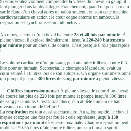
Si vous voulez vraiment comprendre la vitesse du cheval au galop, il
faut plonger dans la physiologie. Franchement, quand on pose la main
sur le flanc d’un cheval après un galop soutenu, on sent cette machine
cardiovasculaire en action : le cœur cogne comme un tambour, la
respiration est synchronisée au millimètre…
Au repos, le cœur d’un cheval bat entre
28 et 40 fois par minute
. À
pleine vitesse, il explose littéralement : jusqu’à
220-240 battements
par minute
pour un cheval de course. C’est presque 6 fois plus rapide
!
Le volume cardiaque d’un pur-sang peut atteindre
6 litres
, contre 0,3
litre pour un humain. Secretariat, le champion légendaire, avait un
cœur estimé à 10 litres lors de son autopsie. Un organe surdimensionné
qui pompait jusqu’à
300 litres de sang par minute
à pleine vitesse.
Chiffres impressionnants :
À pleine vitesse, le cœur d’un cheval
de course bat plus de 220 fois par minute et pompe jusqu’à 300 litres
de sang par minute. C’est 5 fois plus qu’un athlète humain de haut
niveau au maximum de l’effort !
La
respiration
est tout aussi spectaculaire. Au galop rapide, le cheval
inspire et expire une fois par foulée : cela représente jusqu’à
150
respirations par minute
à vitesse maximale. Chaque inspiration peut
mobiliser 50-55 litres d’air, contre 6 litres pour un humain sportif.