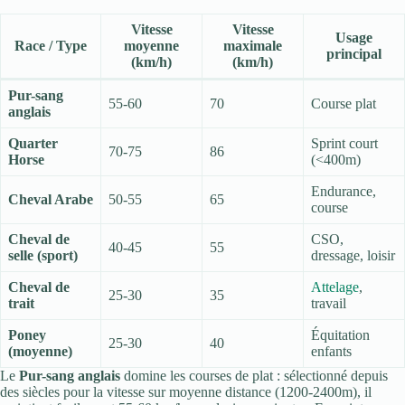
Vitesse
Vitesse
Usage
Race / Type
moyenne
maximale
principal
(km/h)
(km/h)
Pur-sang
55-60
70
Course plat
anglais
Quarter
Sprint court
70-75
86
Horse
(<400m)
Endurance,
Cheval Arabe
50-55
65
course
Cheval de
CSO,
40-45
55
selle (sport)
dressage, loisir
Cheval de
Attelage
,
25-30
35
trait
travail
Poney
Équitation
25-30
40
(moyenne)
enfants
Le
Pur-sang anglais
domine les courses de plat : sélectionné depuis
des siècles pour la vitesse sur moyenne distance (1200-2400m), il