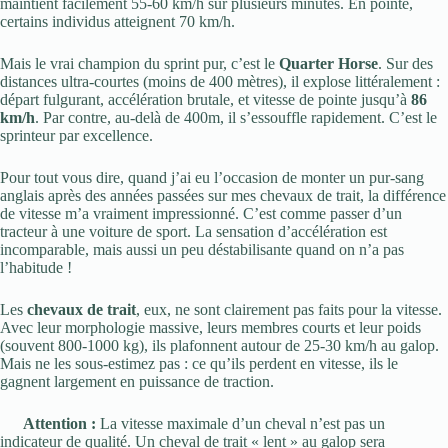
maintient facilement 55-60 km/h sur plusieurs minutes. En pointe,
certains individus atteignent 70 km/h.
Mais le vrai champion du sprint pur, c’est le
Quarter Horse
. Sur des
distances ultra-courtes (moins de 400 mètres), il explose littéralement :
départ fulgurant, accélération brutale, et vitesse de pointe jusqu’à
86
km/h
. Par contre, au-delà de 400m, il s’essouffle rapidement. C’est le
sprinteur par excellence.
Pour tout vous dire, quand j’ai eu l’occasion de monter un pur-sang
anglais après des années passées sur mes chevaux de trait, la différence
de vitesse m’a vraiment impressionné. C’est comme passer d’un
tracteur à une voiture de sport. La sensation d’accélération est
incomparable, mais aussi un peu déstabilisante quand on n’a pas
l’habitude !
Les
chevaux de trait
, eux, ne sont clairement pas faits pour la vitesse.
Avec leur morphologie massive, leurs membres courts et leur poids
(souvent 800-1000 kg), ils plafonnent autour de 25-30 km/h au galop.
Mais ne les sous-estimez pas : ce qu’ils perdent en vitesse, ils le
gagnent largement en puissance de traction.
Attention :
La vitesse maximale d’un cheval n’est pas un
indicateur de qualité. Un cheval de trait « lent » au galop sera