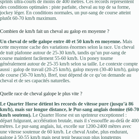
sprints ultra-courts de moins de 400 mètres. Ces records représentent
des conditions optimales : piste parfaite, cheval au top de sa forme,
jockey léger. En conditions normales, un pur-sang de course atteint
plutôt 60-70 km/h maximum.
Combien de km/h fait un cheval au galop en moyenne ?
Un cheval de selle galope entre 40 et 50 km/h en moyenne.
Mais
cette moyenne cache des variations énormes selon la race. Un cheval
de trait plafonne autour de 25-30 km/h, tandis qu’un pur-sang de
course maintient facilement 55-60 km/h. Un poney tourne
généralement autour de 25-35 km/h selon sa taille. Le contexte compte
aussi : galop de travail (20-25 km/h), galop moyen (30-40 km/h), galop
de course (50-70 km/h). Bref, tout dépend de ce qu’on demande au
cheval et de ses capacités naturelles.
Quelle race de cheval galope le plus vite ?
Le Quarter Horse détient les records de vitesse pure (jusqu’à 86
km/h), mais sur longue distance, le Pur-sang anglais domine (60-70
km/h soutenu).
Le Quarter Horse est un sprinteur exceptionnel :
départ fulgurant, accélération brutale, mais il s’essouffle au-delà de 400
mètres. Le pur-sang anglais, lui, excelle sur 1200-2400 mètres avec
une vitesse soutenue de 60 km/h. Le cheval Arabe, plus endurant,
galope à 50-55 km/h mais peut tenir beaucoup plus longtemps