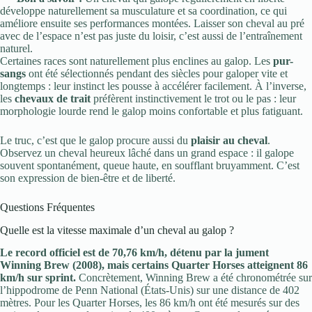
développe naturellement sa musculature et sa coordination, ce qui
améliore ensuite ses performances montées. Laisser son cheval au pré
avec de l’espace n’est pas juste du loisir, c’est aussi de l’entraînement
naturel.
Certaines races sont naturellement plus enclines au galop. Les
pur-
sangs
ont été sélectionnés pendant des siècles pour galoper vite et
longtemps : leur instinct les pousse à accélérer facilement. À l’inverse,
les
chevaux de trait
préfèrent instinctivement le trot ou le pas : leur
morphologie lourde rend le galop moins confortable et plus fatiguant.
Le truc, c’est que le galop procure aussi du
plaisir au cheval
.
Observez un cheval heureux lâché dans un grand espace : il galope
souvent spontanément, queue haute, en soufflant bruyamment. C’est
son expression de bien-être et de liberté.
Questions Fréquentes
Quelle est la vitesse maximale d’un cheval au galop ?
Le record officiel est de 70,76 km/h, détenu par la jument
Winning Brew (2008), mais certains Quarter Horses atteignent 86
km/h sur sprint.
Concrètement, Winning Brew a été chronométrée sur
l’hippodrome de Penn National (États-Unis) sur une distance de 402
mètres. Pour les Quarter Horses, les 86 km/h ont été mesurés sur des