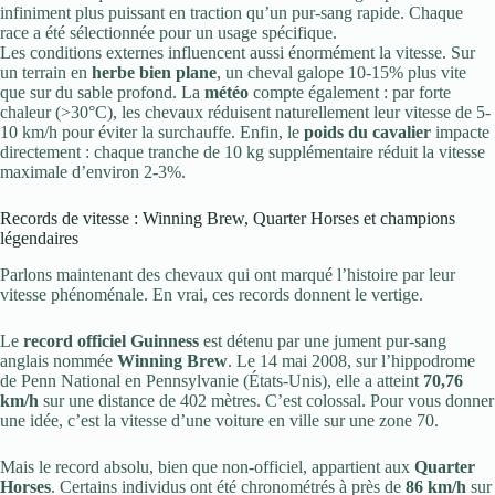
infiniment plus puissant en traction qu’un pur-sang rapide. Chaque
race a été sélectionnée pour un usage spécifique.
Les conditions externes influencent aussi énormément la vitesse. Sur
un terrain en
herbe bien plane
, un cheval galope 10-15% plus vite
que sur du sable profond. La
météo
compte également : par forte
chaleur (>30°C), les chevaux réduisent naturellement leur vitesse de 5-
10 km/h pour éviter la surchauffe. Enfin, le
poids du cavalier
impacte
directement : chaque tranche de 10 kg supplémentaire réduit la vitesse
maximale d’environ 2-3%.
Records de vitesse : Winning Brew, Quarter Horses et champions
légendaires
Parlons maintenant des chevaux qui ont marqué l’histoire par leur
vitesse phénoménale. En vrai, ces records donnent le vertige.
Le
record officiel Guinness
est détenu par une jument pur-sang
anglais nommée
Winning Brew
. Le 14 mai 2008, sur l’hippodrome
de Penn National en Pennsylvanie (États-Unis), elle a atteint
70,76
km/h
sur une distance de 402 mètres. C’est colossal. Pour vous donner
une idée, c’est la vitesse d’une voiture en ville sur une zone 70.
Mais le record absolu, bien que non-officiel, appartient aux
Quarter
Horses
. Certains individus ont été chronométrés à près de
86 km/h
sur