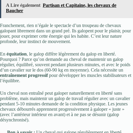
A Lire également
Partisan et Capitaine, les chevaux de
Baucher
Franchement, rien n’égale le spectacle d’un troupeau de chevaux
galopant librement dans un grand pré. Ils galopent pour le plaisir, pour
jouer, pour exprimer cette énergie qui les habite. C’est leur nature
profonde, leur instinct de mouvement.
En
équitation
, le galop diffère légèrement du galop en liberté.
Pourquoi ? Parce qu’on demande au cheval de maintenir un galop
régulier, équilibré, souvent pendant plusieurs minutes, et avec le poids
d’un cavalier sur le dos (60-90 kg en moyenne). Cela nécessite un
entraînement progressif
pour développer les muscles stabilisateurs et
l’équilibre.
Un cheval non entraîné peut galoper naturellement en liberté sans
problème, mais maintenir un galop de travail régulier avec un cavalier
pendant 5-10 minutes demande de la condition physique. Les jeunes
chevaux débourrés apprennent progressivement à galoper « juste »
(avec l’antérieur intérieur en avant) et à ne pas se désunir (galop
désynchronisé).
Bon à savoir :
Un cheval qui galope régulièrement en liberté