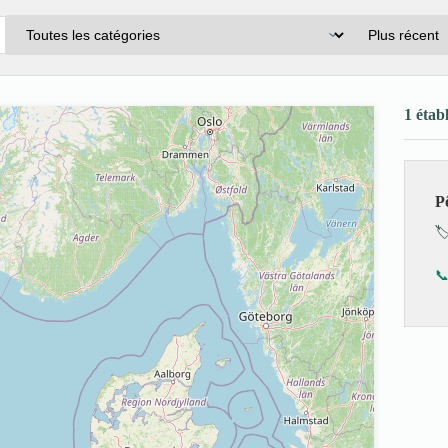
1 étab
P
🏷
📞