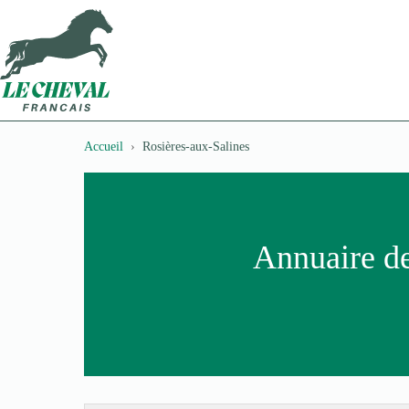
Passer
au
contenu
Accueil
Rosières-aux-Salines
Annuaire de