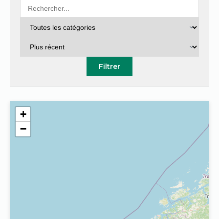
Filtrer
+
−