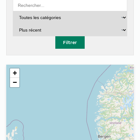
Filtrer
+
−