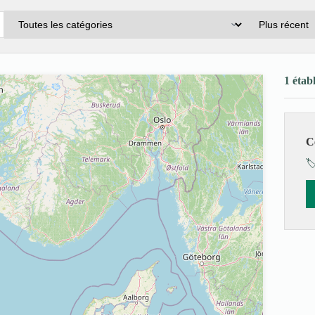
1 étab
C
🏷