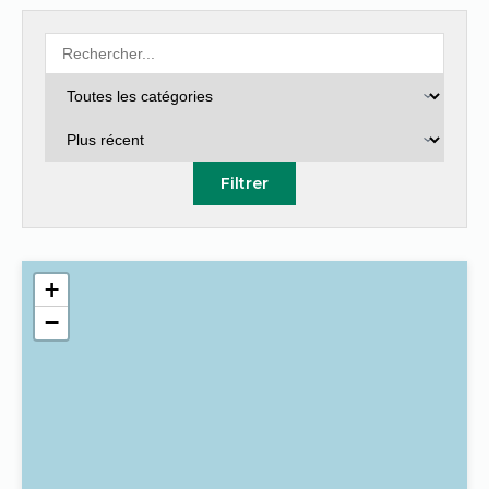
Filtrer
+
−