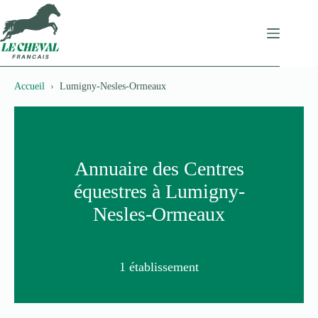
Passer
au
contenu
Accueil
Lumigny-Nesles-Ormeaux
Annuaire des Centres
équestres à Lumigny-
Nesles-Ormeaux
1 établissement