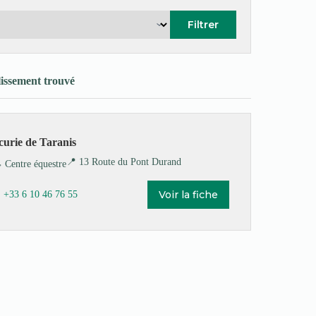
Filtrer
lissement trouvé
curie de Taranis
📍 13 Route du Pont Durand
️ Centre équestre
Voir la fiche
 +33 6 10 46 76 55