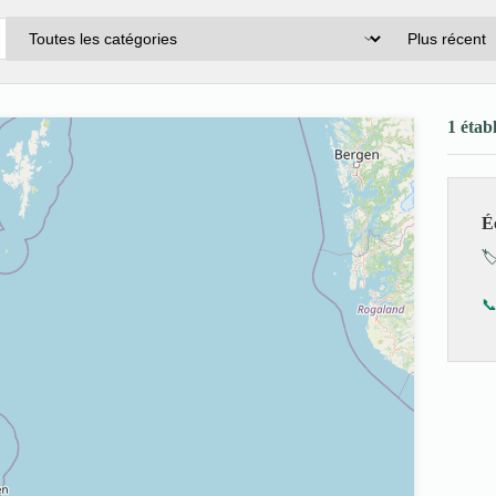
1 étab
É
🏷
📞