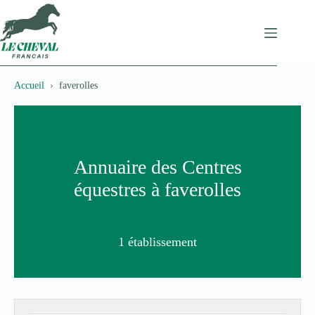
Passer
au
contenu
Accueil
faverolles
Annuaire des Centres
équestres à faverolles
1 établissement