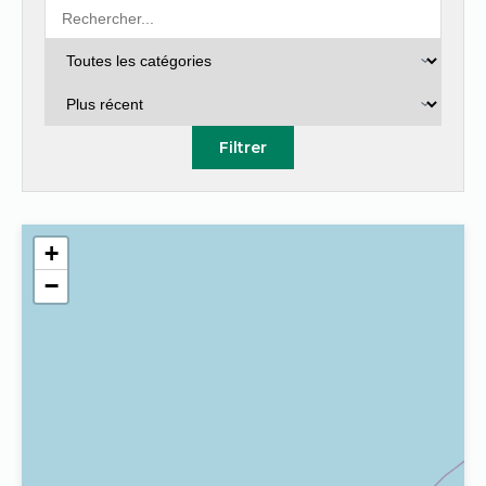
Filtrer
+
−