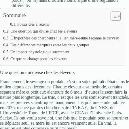
poids (+58 %) mais broutent moins, signe d’une régulation
différente.
Sommaire
Points clés à retenir
Une question qui divise chez les éleveurs
L’hypothèse des chercheurs : le lien mère-jeune façonne le cerveau
Des différences marquées entre les deux groupes
Un impact physiologique surprenant
Ce que ça change pour les éleveurs
Une question qui divise chez les éleveurs
Franchement, le sevrage du poulain, c’est un sujet qui fait débat dans le
milieu depuis des décennies. Chaque éleveur a sa méthode, certains
séparent mère et petit aux alentours de 6 mois, d’autres laissent faire la
nature plus longtemps. Le truc, c’est que les avis sont souvent tranchés,
mais les preuves scientifiques manquaient. Jusqu’à une étude publiée
en 2026, menée par des chercheurs de l’INRAE, du CNRS, de
l’Université de Tours, de l’IFCE, avec le CEA et l’Université Paris-
Saclay. Ils ont voulu savoir si, une fois que le poulain peut se nourrir et
se déplacer seul, sa mère lui est encore vraiment utile. En vrai, la
question est plus complexe qu’il n’y paraît.