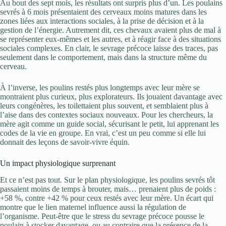
Au bout des sept mois, les résultats ont surpris plus d’un. Les poulains
sevrés à 6 mois présentaient des cerveaux moins matures dans les
zones liées aux interactions sociales, à la prise de décision et à la
gestion de l’énergie. Autrement dit, ces chevaux avaient plus de mal à
se représenter eux-mêmes et les autres, et à réagir face à des situations
sociales complexes. En clair, le sevrage précoce laisse des traces, pas
seulement dans le comportement, mais dans la structure même du
cerveau.
À l’inverse, les poulins restés plus longtemps avec leur mère se
montraient plus curieux, plus explorateurs. Ils jouaient davantage avec
leurs congénères, les toilettaient plus souvent, et semblaient plus à
l’aise dans des contextes sociaux nouveaux. Pour les chercheurs, la
mère agit comme un guide social, sécurisant le petit, lui apprenant les
codes de la vie en groupe. En vrai, c’est un peu comme si elle lui
donnait des leçons de savoir-vivre équin.
Un impact physiologique surprenant
Et ce n’est pas tout. Sur le plan physiologique, les poulins sevrés tôt
passaient moins de temps à brouter, mais… prenaient plus de poids :
+58 %, contre +42 % pour ceux restés avec leur mère. Un écart qui
montre que le lien maternel influence aussi la régulation de
l’organisme. Peut-être que le stress du sevrage précoce pousse le
poulain à stocker davantage, ou au contraire que la présence de la