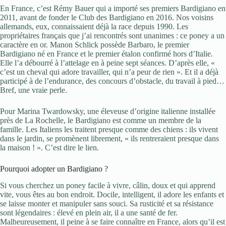
En France, c’est Rémy Bauer qui a importé ses premiers Bardigiano en
2011, avant de fonder le Club des Bardigiano en 2016. Nos voisins
allemands, eux, connaissaient déjà la race depuis 1990. Les
propriétaires français que j’ai rencontrés sont unanimes : ce poney a un
caractère en or. Manon Schlick possède Barbaro, le premier
Bardigiano né en France et le premier étalon confirmé hors d’Italie.
Elle l’a débourré à l’attelage en à peine sept séances. D’après elle, «
c’est un cheval qui adore travailler, qui n’a peur de rien ». Et il a déjà
participé à de l’endurance, des concours d’obstacle, du travail à pied…
Bref, une vraie perle.
Pour Marina Twardowsky, une éleveuse d’origine italienne installée
près de La Rochelle, le Bardigiano est comme un membre de la
famille. Les Italiens les traitent presque comme des chiens : ils vivent
dans le jardin, se promènent librement, « ils rentreraient presque dans
la maison ! ». C’est dire le lien.
Pourquoi adopter un Bardigiano ?
Si vous cherchez un poney facile à vivre, câlin, doux et qui apprend
vite, vous êtes au bon endroit. Docile, intelligent, il adore les enfants et
se laisse monter et manipuler sans souci. Sa rusticité et sa résistance
sont légendaires : élevé en plein air, il a une santé de fer.
Malheureusement, il peine à se faire connaître en France, alors qu’il est