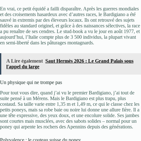
En vrai, ce petit équidé a failli disparaître. Après les guerres mondiales
et des croisements hasardeux avec d’autres races, le Bardigiano a été
sauvé in extremis par des éleveurs locaux. Ils ont retrouvé des sujets
fidèles au standard originel, et grâce à des naissances sélectives, la race
a pu renaître de ses cendres. Le stud-book a vu le jour en août 1977, et
aujourd’hui, l’Italie compte plus de 3 500 individus, la plupart vivant
en semi-liberté dans les pâturages montagnards.
A Lire également
Saut Hermès 2026 : Le Grand Palais sous
l'appel du large
Un physique qui ne trompe pas
Pour tout vous dire, quand j’ai vu le premier Bardigiano, j’ai tout de
suite pensé à un Mérens. Mais le Bardigiano est plus trapu, plus
costaud. Sa taille varie entre 1,35 m et 1,49 m, ce qui le classe chez les
petits poneys, mais sa robe baie ou noire lui donne une allure fière. Il a
une tête expressive, des yeux doux, et une encolure solide. Ses jambes
sont courtes mais musclées, avec des sabots solides – normal pour un
poney qui arpente les rochers des Apennins depuis des générations.
Polyvalence : le couteau suisse du poney