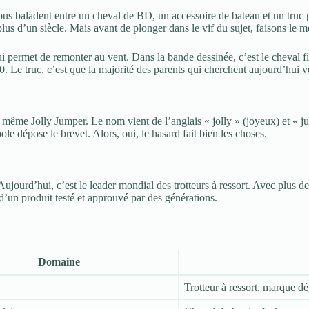
s vous baladent entre un cheval de BD, un accessoire de bateau et un tru
plus d’un siècle. Mais avant de plonger dans le vif du sujet, faisons le 
qui permet de remonter au vent. Dans la bande dessinée, c’est le cheval 
 Le truc, c’est que la majorité des parents qui cherchent aujourd’hui ve
même Jolly Jumper. Le nom vient de l’anglais « jolly » (joyeux) et « jum
le dépose le brevet. Alors, oui, le hasard fait bien les choses.
jourd’hui, c’est le leader mondial des trotteurs à ressort. Avec plus d
 d’un produit testé et approuvé par des générations.
Domaine
Trotteur à ressort, marque d