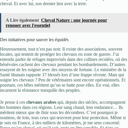
cheval. Et avec lui, son dernier lien avec la terre.
A Lire également
Cheval Nature : une journée pour
renouer avec l'essentiel
Des initiatives pour sauver les équidés
Heureusement, tout n’est pas noir. Il existe des associations, souvent
locales, qui tentent de protéger les chevaux en zone de guerre. J’ai
entendu parler de refuges improvisés dans des collines reculées, où des
bénévoles cachent des chevaux pendant les bombardements. D’autres
essayent de les soigner avec des moyens de fortune. Le ministère de la
Santé libanais rapporte 37 blessés lors d’une frappe récente. Mais qui
soigne les chevaux ? Peu de vétérinaires sont encore opérationnels. Et
pourtant, ces bêtes méritent qu’on se batte pour elles. En vrai, elles
incarnent la résistance tranquille des peuples.
Je pense à ces
chevaux arabes
qui, depuis des siècles, accompagnent
les hommes dans ces régions. Leur sang chaud, leur endurance… Ils
méritent mieux que de finir sous les décombres. C’est pourquoi je
soutiens, de loin, tous ceux qui œuvrent pour leur protection. Même si
je suis en France, à des milliers de kilomètres, je me sens concerné.
Parce qu’un cheval, où qu’il soit, reste un être sensible. Et dans ce