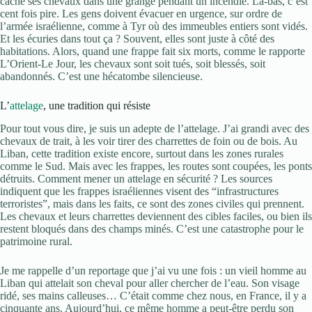
caché ses chevaux dans une grange pendant un incendie. Là-bas, c’est
cent fois pire. Les gens doivent évacuer en urgence, sur ordre de
l’armée israélienne, comme à Tyr où des immeubles entiers sont vidés.
Et les écuries dans tout ça ? Souvent, elles sont juste à côté des
habitations. Alors, quand une frappe fait six morts, comme le rapporte
L’Orient-Le Jour, les chevaux sont soit tués, soit blessés, soit
abandonnés. C’est une hécatombe silencieuse.
L’
attelage
, une tradition qui résiste
Pour tout vous dire, je suis un adepte de l’attelage. J’ai grandi avec des
chevaux de trait, à les voir tirer des charrettes de foin ou de bois. Au
Liban, cette tradition existe encore, surtout dans les zones rurales
comme le Sud. Mais avec les frappes, les routes sont coupées, les ponts
détruits. Comment mener un attelage en sécurité ? Les sources
indiquent que les frappes israéliennes visent des “infrastructures
terroristes”, mais dans les faits, ce sont des zones civiles qui prennent.
Les chevaux et leurs charrettes deviennent des cibles faciles, ou bien ils
restent bloqués dans des champs minés. C’est une catastrophe pour le
patrimoine rural.
Je me rappelle d’un reportage que j’ai vu une fois : un vieil homme au
Liban qui attelait son cheval pour aller chercher de l’eau. Son visage
ridé, ses mains calleuses… C’était comme chez nous, en France, il y a
cinquante ans. Aujourd’hui, ce même homme a peut-être perdu son