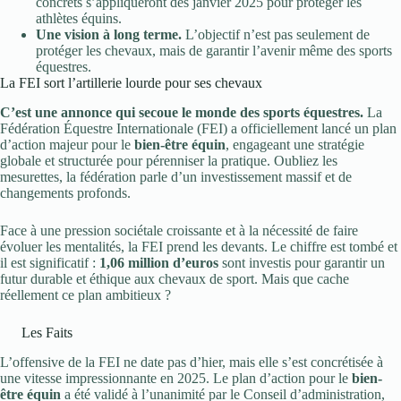
concrets s’appliqueront dès janvier 2025 pour protéger les
athlètes équins.
Une vision à long terme.
L’objectif n’est pas seulement de
protéger les chevaux, mais de garantir l’avenir même des sports
équestres.
La FEI sort l’artillerie lourde pour ses chevaux
C’est une annonce qui secoue le monde des sports équestres.
La
Fédération Équestre Internationale (FEI) a officiellement lancé un plan
d’action majeur pour le
bien-être équin
, engageant une stratégie
globale et structurée pour pérenniser la pratique. Oubliez les
mesurettes, la fédération parle d’un investissement massif et de
changements profonds.
Face à une pression sociétale croissante et à la nécessité de faire
évoluer les mentalités, la FEI prend les devants. Le chiffre est tombé et
il est significatif :
1,06 million d’euros
sont investis pour garantir un
futur durable et éthique aux chevaux de sport. Mais que cache
réellement ce plan ambitieux ?
Les Faits
L’offensive de la FEI ne date pas d’hier, mais elle s’est concrétisée à
une vitesse impressionnante en 2025. Le plan d’action pour le
bien-
être équin
a été validé à l’unanimité par le Conseil d’administration,