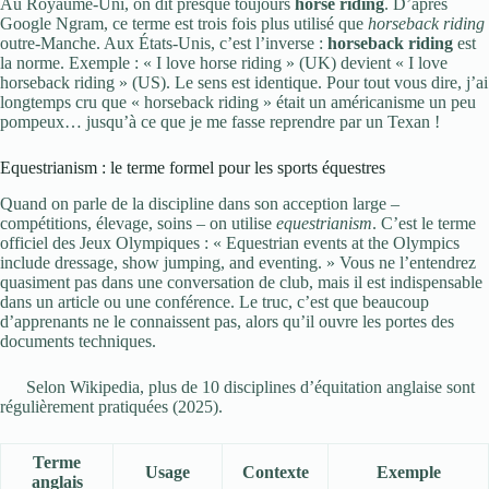
Au Royaume-Uni, on dit presque toujours
horse riding
. D’après
Google Ngram, ce terme est trois fois plus utilisé que
horseback riding
outre-Manche. Aux États-Unis, c’est l’inverse :
horseback riding
est
la norme. Exemple : « I love horse riding » (UK) devient « I love
horseback riding » (US). Le sens est identique. Pour tout vous dire, j’ai
longtemps cru que « horseback riding » était un américanisme un peu
pompeux… jusqu’à ce que je me fasse reprendre par un Texan !
Equestrianism : le terme formel pour les sports équestres
Quand on parle de la discipline dans son acception large –
compétitions, élevage, soins – on utilise
equestrianism
. C’est le terme
officiel des Jeux Olympiques : « Equestrian events at the Olympics
include dressage, show jumping, and eventing. » Vous ne l’entendrez
quasiment pas dans une conversation de club, mais il est indispensable
dans un article ou une conférence. Le truc, c’est que beaucoup
d’apprenants ne le connaissent pas, alors qu’il ouvre les portes des
documents techniques.
Selon Wikipedia, plus de 10 disciplines d’équitation anglaise sont
régulièrement pratiquées (2025).
Terme
Usage
Contexte
Exemple
anglais