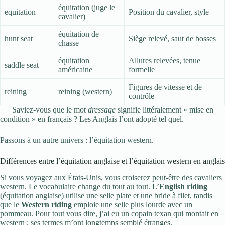
équitation (juge le
equitation
Position du cavalier, style
cavalier)
équitation de
hunt seat
Siège relevé, saut de bosses
chasse
équitation
Allures relevées, tenue
saddle seat
américaine
formelle
Figures de vitesse et de
reining
reining (western)
contrôle
Saviez-vous que le mot
dressage
signifie littéralement « mise en
condition » en français ? Les Anglais l’ont adopté tel quel.
Passons à un autre univers : l’équitation western.
Différences entre l’équitation anglaise et l’équitation western en anglais
Si vous voyagez aux États-Unis, vous croiserez peut-être des cavaliers
western. Le vocabulaire change du tout au tout. L’
English riding
(équitation anglaise) utilise une selle plate et une bride à filet, tandis
que le
Western riding
emploie une selle plus lourde avec un
pommeau. Pour tout vous dire, j’ai eu un copain texan qui montait en
western ; ses termes m’ont longtemps semblé étranges.