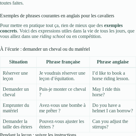
toutes faites.
Exemples de phrases courantes en anglais pour les cavaliers
Pour mettre en pratique tout ça, rien de mieux que des
exemples
concrets
. Voici des expressions utiles dans la vie de tous les jours, que
vous alliez dans une
riding school
ou en compétition.
À l’écurie : demander un cheval ou du matériel
Situation
Phrase française
Phrase anglaise
Réserver une
Je voudrais réserver une
I’d like to book a
leçon
leçon d’équitation.
horse riding lesson.
Demander un
Puis-je monter ce cheval
May I ride this
cheval
?
horse?
Emprunter du
Avez-vous une bombe à
Do you have a
matériel
me prêter ?
helmet I can borrow?
Demander la
Pouvez-vous ajuster les
Can you adjust the
taille des étriers
étriers ?
stirrups?
Pendant la leçon : suivre les instructions