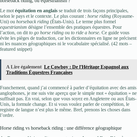
horseback riding, ou equestrianism ?
Le mot
équitation en anglais
se traduit de trois façons principales,
selon le pays et le contexte. Le plus courant :
horse riding
(Royaume-
Uni) ou
horseback riding
(États-Unis). Le terme plus formel
equestrianism
désigne l’ensemble des pratiques équestres. Pour
l’action, on dit
to go horse riding
ou
to ride a horse
. Ce guide vous
évite les pièges de traduction, car les dictionnaires en ligne ne précisent
ni les nuances géographiques ni le vocabulaire spécialisé. (42 mots –
featured snippet)
A Lire également
Le Cowboy : De l'Héritage Espagnol aux
Traditions Équestres Françaises
Franchement, quand j’ai commencé à parler d’équitation avec des amis
anglophones, je me suis vite aperçu que le simple mot « équitation » ne
suffisait pas. En vrai, selon que vous soyez en Angleterre ou aux États-
Unis, la formule change. Et si vous voulez parler de compétition, le
registre de langue n’est plus le même. Bref, prenons les choses dans
l’ordre.
Horse riding vs horseback riding : une différence géographique