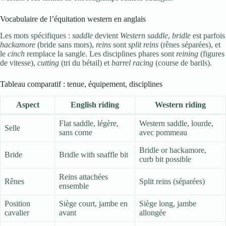
Vocabulaire de l’équitation western en anglais
Les mots spécifiques :
saddle
devient
Western saddle
,
bridle
est parfois
hackamore
(bride sans mors),
reins
sont
split reins
(rênes séparées), et
le
cinch
remplace la sangle. Les disciplines phares sont
reining
(figures
de vitesse),
cutting
(tri du bétail) et
barrel racing
(course de barils).
Tableau comparatif : tenue, équipement, disciplines
Aspect
English riding
Western riding
Flat saddle, légère,
Western saddle, lourde,
Selle
sans corne
avec pommeau
Bridle or hackamore,
Bride
Bridle with snaffle bit
curb bit possible
Reins attachées
Rênes
Split reins (séparées)
ensemble
Position
Siège court, jambe en
Siège long, jambe
cavalier
avant
allongée