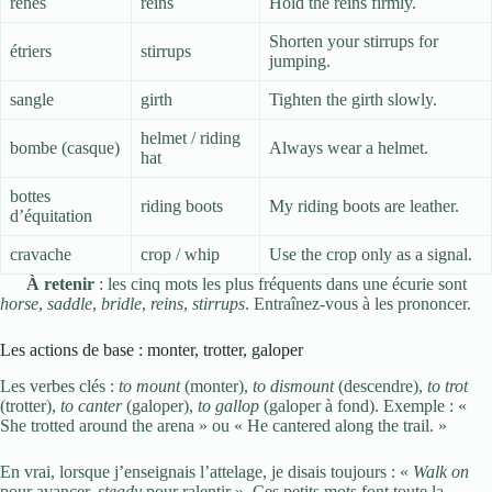
rênes
reins
Hold the reins firmly.
Shorten your stirrups for
étriers
stirrups
jumping.
sangle
girth
Tighten the girth slowly.
helmet / riding
bombe (casque)
Always wear a helmet.
hat
bottes
riding boots
My riding boots are leather.
d’équitation
cravache
crop / whip
Use the crop only as a signal.
À retenir
: les cinq mots les plus fréquents dans une écurie sont
horse
,
saddle
,
bridle
,
reins
,
stirrups
. Entraînez-vous à les prononcer.
Les actions de base : monter, trotter, galoper
Les verbes clés :
to mount
(monter),
to dismount
(descendre),
to trot
(trotter),
to canter
(galoper),
to gallop
(galoper à fond). Exemple : «
She trotted around the arena » ou « He cantered along the trail. »
En vrai, lorsque j’enseignais l’attelage, je disais toujours : «
Walk on
pour avancer,
steady
pour ralentir ». Ces petits mots font toute la