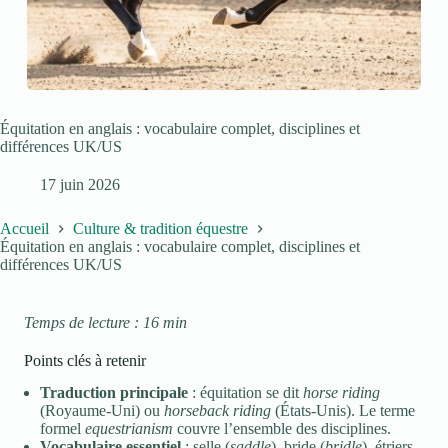
Équitation en anglais : vocabulaire complet, disciplines et
différences UK/US
17 juin 2026
Accueil
Culture & tradition équestre
Équitation en anglais : vocabulaire complet, disciplines et
différences UK/US
Temps de lecture : 16 min
Points clés à retenir
Traduction principale
: équitation se dit
horse riding
(Royaume-Uni) ou
horseback riding
(États-Unis). Le terme
formel
equestrianism
couvre l’ensemble des disciplines.
Vocabulaire essentiel
: selle (
saddle
), bride (
bridle
), étriers