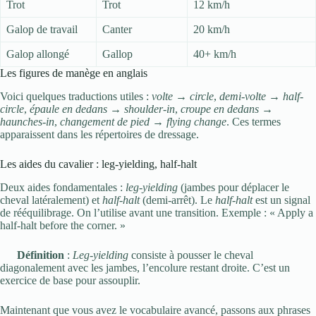
Trot
Trot
12 km/h
Galop de travail
Canter
20 km/h
Galop allongé
Gallop
40+ km/h
Les figures de manège en anglais
Voici quelques traductions utiles :
volte
→
circle
,
demi-volte
→
half-
circle
,
épaule en dedans
→
shoulder-in
,
croupe en dedans
→
haunches-in
,
changement de pied
→
flying change
. Ces termes
apparaissent dans les répertoires de dressage.
Les aides du cavalier : leg-yielding, half-halt
Deux aides fondamentales :
leg-yielding
(jambes pour déplacer le
cheval latéralement) et
half-halt
(demi-arrêt). Le
half-halt
est un signal
de rééquilibrage. On l’utilise avant une transition. Exemple : « Apply a
half-halt before the corner. »
Définition
:
Leg-yielding
consiste à pousser le cheval
diagonalement avec les jambes, l’encolure restant droite. C’est un
exercice de base pour assouplir.
Maintenant que vous avez le vocabulaire avancé, passons aux phrases