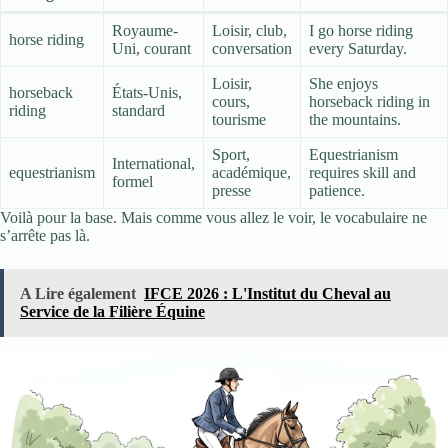
Royaume-
Loisir, club,
I go horse riding
horse riding
Uni, courant
conversation
every Saturday.
Loisir,
She enjoys
horseback
États-Unis,
cours,
horseback riding in
riding
standard
tourisme
the mountains.
Sport,
Equestrianism
International,
equestrianism
académique,
requires skill and
formel
presse
patience.
Voilà pour la base. Mais comme vous allez le voir, le vocabulaire ne
s’arrête pas là.
A Lire également
IFCE 2026 : L'Institut du Cheval au
Service de la Filière Équine