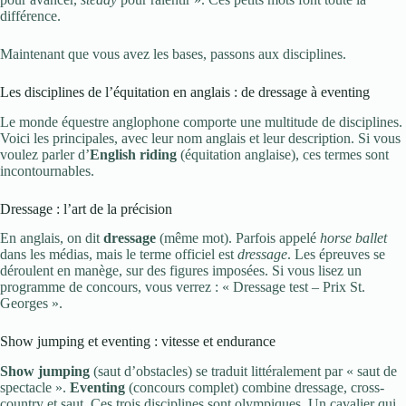
différence.
Maintenant que vous avez les bases, passons aux disciplines.
Les disciplines de l’équitation en anglais : de dressage à eventing
Le monde équestre anglophone comporte une multitude de disciplines.
Voici les principales, avec leur nom anglais et leur description. Si vous
voulez parler d’
English riding
(équitation anglaise), ces termes sont
incontournables.
Dressage : l’art de la précision
En anglais, on dit
dressage
(même mot). Parfois appelé
horse ballet
dans les médias, mais le terme officiel est
dressage
. Les épreuves se
déroulent en manège, sur des figures imposées. Si vous lisez un
programme de concours, vous verrez : « Dressage test – Prix St.
Georges ».
Show jumping et eventing : vitesse et endurance
Show jumping
(saut d’obstacles) se traduit littéralement par « saut de
spectacle ».
Eventing
(concours complet) combine dressage, cross-
country et saut. Ces trois disciplines sont olympiques. Un cavalier qui