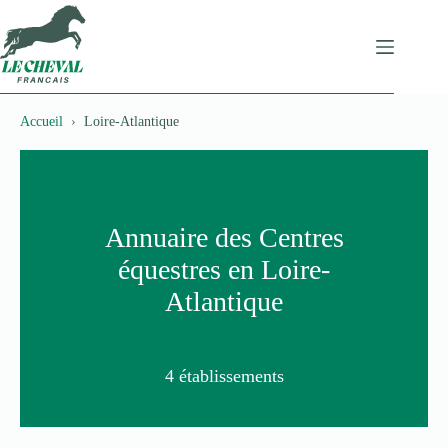
Passer
au
contenu
Accueil
Loire-Atlantique
Annuaire des Centres
équestres en Loire-
Atlantique
4 établissements