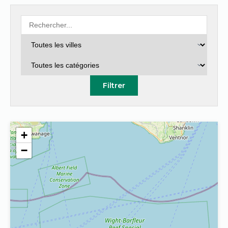
Filtrer
+
−