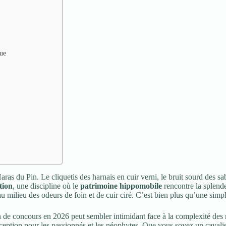
que
as du Pin. Le cliquetis des harnais en cuir verni, le bruit sourd des sa
tion
, une discipline où le
patrimoine hippomobile
rencontre la splend
milieu des odeurs de foin et de cuir ciré. C’est bien plus qu’une simple
on de concours en 2026 peut sembler intimidant face à la complexité des rè
xception pour les passionnés et les néophytes. Que vous soyez un cavalie