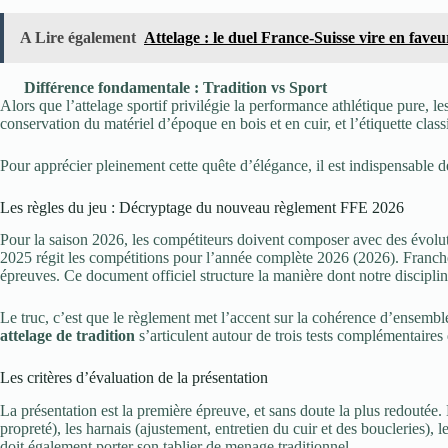
A Lire également
Attelage : le duel France-Suisse vire en fav
Différence fondamentale : Tradition vs Sport
Alors que l’attelage sportif privilégie la performance athlétique pure, le
conservation du matériel d’époque en bois et en cuir, et l’étiquette clas
Pour apprécier pleinement cette quête d’élégance, il est indispensable d
Les règles du jeu : Décryptage du nouveau règlement FFE 2026
Pour la saison 2026, les compétiteurs doivent composer avec des évolut
2025 régit les compétitions pour l’année complète 2026 (2026). Franchem
épreuves. Ce document officiel structure la manière dont notre discipline 
Le truc, c’est que le règlement met l’accent sur la cohérence d’ensembl
attelage de tradition
s’articulent autour de trois tests complémentaire
Les critères d’évaluation de la présentation
La présentation est la première épreuve, et sans doute la plus redoutée.
propreté), les harnais (ajustement, entretien du cuir et des boucleries), 
doit également porter son tablier de menage traditionnel.