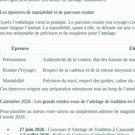
Les épreuves de maniabilité et de parcours routier
Après l’esthétique vient la pratique. Le parcours routier (ou voyage) cons
sans fatiguer l’animal. La maniabilité, quant à elle, se déroule sur une 
un test redoutable de précision et de souplesse pour l’attelage.
Épreuve
Él
Présentation
Authenticité de la voiture, état des harnais de tr
Routier (Voyage)
Respect de la cadence et de la vitesse moyenne 
Maniabilité
Précision du tracé, respect des guides, calme du 
Ces épreuves exigent une préparation minutieuse tout au long de l’année
Calendrier 2026 : Les grands rendez-vous de l’attelage de tradition en 
Pour planifier au mieux votre saison ou simplement admirer de magnifiqu
l’année 2026 :
27 juin 2026
: Concours d’Attelage de Tradition à Caussade
4-5 juillet 2026
: Rallye de Gerberoy Grémévillers (Oise)