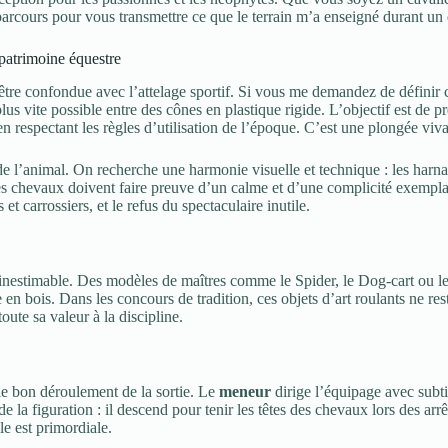
arcours pour vous transmettre ce que le terrain m’a enseigné durant un q
 patrimoine équestre
 être confondue avec l’attelage sportif. Si vous me demandez de définir c
e plus vite possible entre des cônes en plastique rigide. L’objectif est d
en respectant les règles d’utilisation de l’époque. C’est une plongée viva
 de l’animal. On recherche une harmonie visuelle et technique : les harna
es chevaux doivent faire preuve d’un calme et d’une complicité exemplaire
et carrossiers, et le refus du spectaculaire inutile.
inestimable. Des modèles de maîtres comme le Spider, le Dog-cart ou l
en bois. Dans les concours de tradition, ces objets d’art roulants ne res
ute sa valeur à la discipline.
 le bon déroulement de la sortie. Le
meneur
dirige l’équipage avec subtil
 la figuration : il descend pour tenir les têtes des chevaux lors des arrêt
le est primordiale.