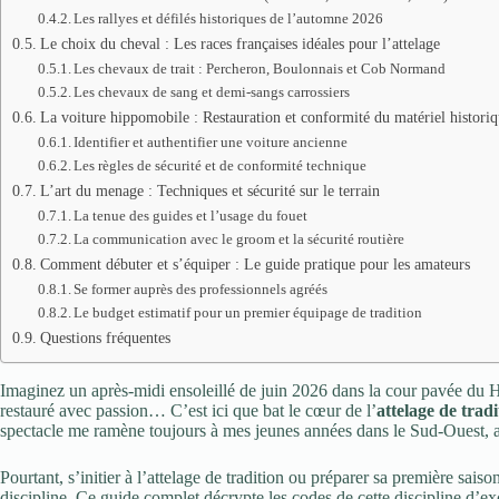
Les rallyes et défilés historiques de l’automne 2026
Le choix du cheval : Les races françaises idéales pour l’attelage
Les chevaux de trait : Percheron, Boulonnais et Cob Normand
Les chevaux de sang et demi-sangs carrossiers
La voiture hippomobile : Restauration et conformité du matériel histori
Identifier et authentifier une voiture ancienne
Les règles de sécurité et de conformité technique
L’art du menage : Techniques et sécurité sur le terrain
La tenue des guides et l’usage du fouet
La communication avec le groom et la sécurité routière
Comment débuter et s’équiper : Le guide pratique pour les amateurs
Se former auprès des professionnels agréés
Le budget estimatif pour un premier équipage de tradition
Questions fréquentes
Imaginez un après-midi ensoleillé de juin 2026 dans la cour pavée du Har
restauré avec passion… C’est ici que bat le cœur de l’
attelage de tradi
spectacle me ramène toujours à mes jeunes années dans le Sud-Ouest, au 
Pourtant, s’initier à l’attelage de tradition ou préparer sa première sais
discipline. Ce guide complet décrypte les codes de cette discipline d’e