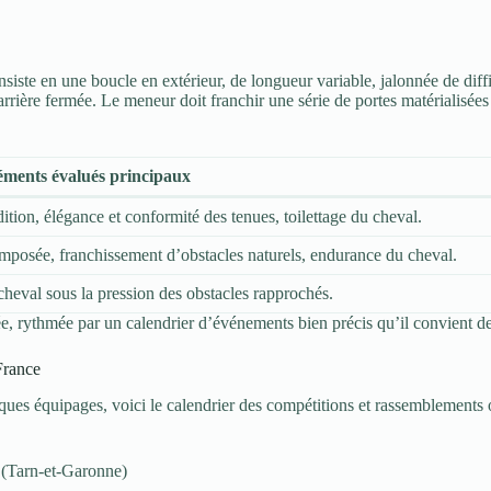
iste en une boucle en extérieur, de longueur variable, jalonnée de difficu
carrière fermée. Le meneur doit franchir une série de portes matérialisée
éments évalués principaux
adition, élégance et conformité des tenues, toilettage du cheval.
imposée, franchissement d’obstacles naturels, endurance du cheval.
cheval sous la pression des obstacles rapprochés.
, rythmée par un calendrier d’événements bien précis qu’il convient de 
France
es équipages, voici le calendrier des compétitions et rassemblements of
 (Tarn-et-Garonne)