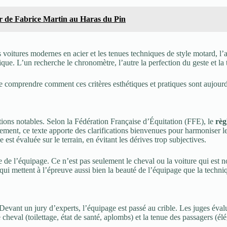
eur de Fabrice Martin au Haras du Pin
s voitures modernes en acier et les tenues techniques de style motard, l’at
sique. L’un recherche le chronomètre, l’autre la perfection du geste et l
e comprendre comment ces critères esthétiques et pratiques sont aujourd’h
ions notables. Selon la Fédération Française d’Équitation (FFE), le
règ
ent, ce texte apporte des clarifications bienvenues pour harmoniser les
est évaluée sur le terrain, en évitant les dérives trop subjectives.
e de l’équipage. Ce n’est pas seulement le cheval ou la voiture qui est 
s qui mettent à l’épreuve aussi bien la beauté de l’équipage que la tech
 Devant un jury d’experts, l’équipage est passé au crible. Les juges éval
le cheval (toilettage, état de santé, aplombs) et la tenue des passagers (