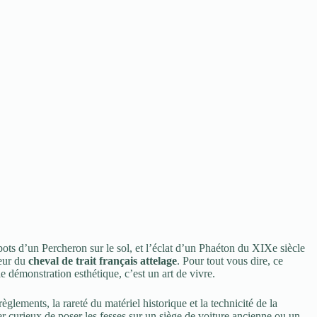
bots d’un Percheron sur le sol, et l’éclat d’un Phaéton du XIXe siècle
eur du
cheval de trait français attelage
. Pour tout vous dire, ce
 démonstration esthétique, c’est un art de vivre.
glements, la rareté du matériel historique et la technicité de la
r curieux de poser les fesses sur un siège de voiture ancienne ou un