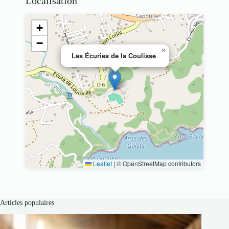
Localisation
+
−
×
Les Écuries de la Coulisse
Leaflet
|
© OpenStreetMap contributors
Articles populaires