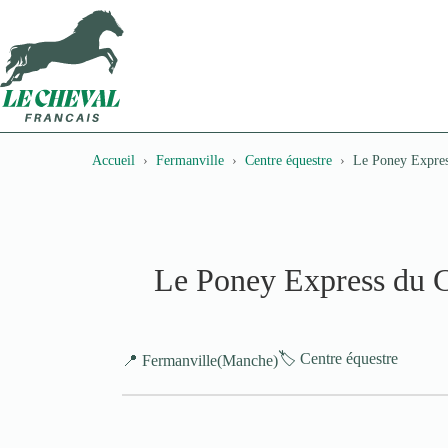
Passer
au
contenu
Accueil
Fermanville
Centre équestre
Le Poney Expres
Le Poney Express du C
🏷️ Centre équestre
📍 Fermanville
(Manche)