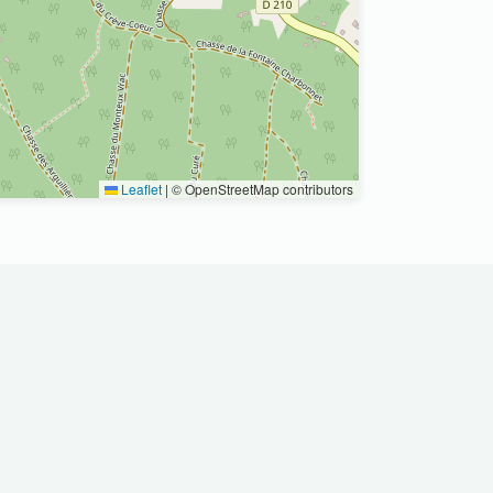
Leaflet
|
© OpenStreetMap contributors