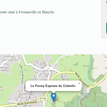
estre situé à Fermanville en Manche
×
Le Poney Express du Cotentin