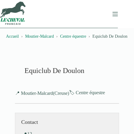
Passer
au
contenu
Accueil
Moutier-Malcard
Centre équestre
Equiclub De Doulon
Equiclub De Doulon
🏷️ Centre équestre
📍 Moutier-Malcard
(Creuse)
Contact
12