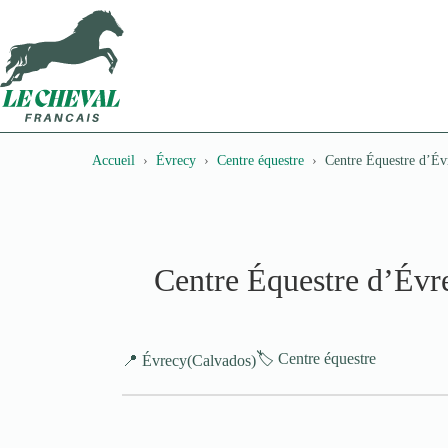
Passer
au
contenu
Accueil
Évrecy
Centre équestre
Centre Équestre d’Év
Centre Équestre d’Évr
🏷️ Centre équestre
📍 Évrecy
(Calvados)