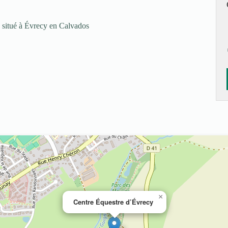
 situé à Évrecy en Calvados
×
Centre Équestre d’Évrecy