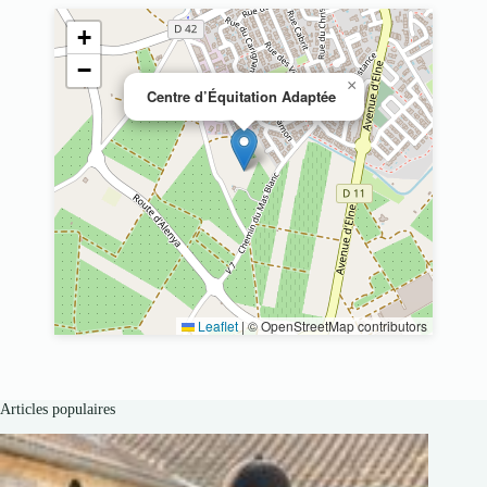
+
−
×
Centre d’Équitation Adaptée
Leaflet
|
© OpenStreetMap contributors
Articles populaires