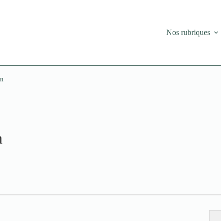
Nos rubriques
on
n