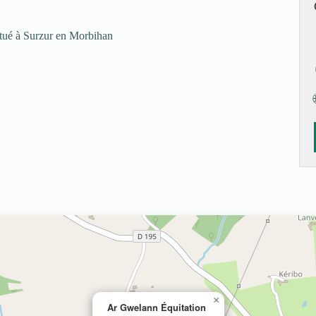
itué à Surzur en Morbihan
×
Ar Gwelann Équitation