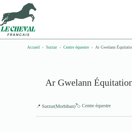
Passer
au
contenu
Accueil
Surzur
Centre équestre
Ar Gwelann Équitati
Ar Gwelann Équitatio
🏷️ Centre équestre
📍 Surzur
(Morbihan)