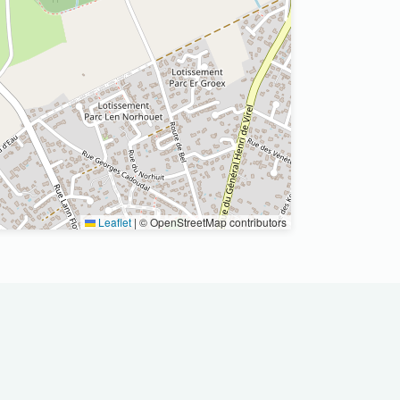
Leaflet
|
© OpenStreetMap contributors