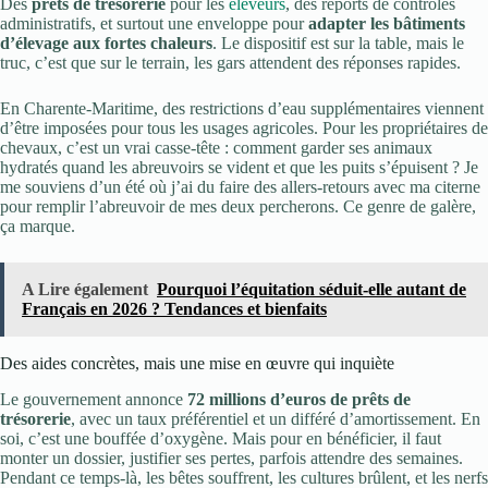
Des
prêts de trésorerie
pour les
éleveurs
, des reports de contrôles
administratifs, et surtout une enveloppe pour
adapter les bâtiments
d’élevage aux fortes chaleurs
. Le dispositif est sur la table, mais le
truc, c’est que sur le terrain, les gars attendent des réponses rapides.
En Charente-Maritime, des restrictions d’eau supplémentaires viennent
d’être imposées pour tous les usages agricoles. Pour les propriétaires de
chevaux, c’est un vrai casse-tête : comment garder ses animaux
hydratés quand les abreuvoirs se vident et que les puits s’épuisent ? Je
me souviens d’un été où j’ai du faire des allers-retours avec ma citerne
pour remplir l’abreuvoir de mes deux percherons. Ce genre de galère,
ça marque.
A Lire également
Pourquoi l’équitation séduit-elle autant de
Français en 2026 ? Tendances et bienfaits
Des aides concrètes, mais une mise en œuvre qui inquiète
Le gouvernement annonce
72 millions d’euros de prêts de
trésorerie
, avec un taux préférentiel et un différé d’amortissement. En
soi, c’est une bouffée d’oxygène. Mais pour en bénéficier, il faut
monter un dossier, justifier ses pertes, parfois attendre des semaines.
Pendant ce temps-là, les bêtes souffrent, les cultures brûlent, et les nerfs