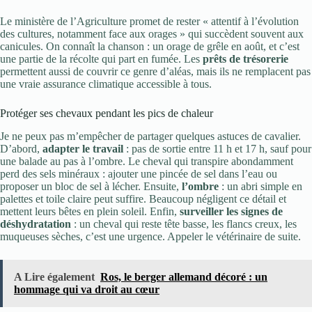
Le ministère de l’Agriculture promet de rester « attentif à l’évolution
des cultures, notamment face aux orages » qui succèdent souvent aux
canicules. On connaît la chanson : un orage de grêle en août, et c’est
une partie de la récolte qui part en fumée. Les
prêts de trésorerie
permettent aussi de couvrir ce genre d’aléas, mais ils ne remplacent pas
une vraie assurance climatique accessible à tous.
Protéger ses chevaux pendant les pics de chaleur
Je ne peux pas m’empêcher de partager quelques astuces de cavalier.
D’abord,
adapter le travail
: pas de sortie entre 11 h et 17 h, sauf pour
une balade au pas à l’ombre. Le cheval qui transpire abondamment
perd des sels minéraux : ajouter une pincée de sel dans l’eau ou
proposer un bloc de sel à lécher. Ensuite,
l’ombre
: un abri simple en
palettes et toile claire peut suffire. Beaucoup négligent ce détail et
mettent leurs bêtes en plein soleil. Enfin,
surveiller les signes de
déshydratation
: un cheval qui reste tête basse, les flancs creux, les
muqueuses sèches, c’est une urgence. Appeler le vétérinaire de suite.
A Lire également
Ros, le berger allemand décoré : un
hommage qui va droit au cœur