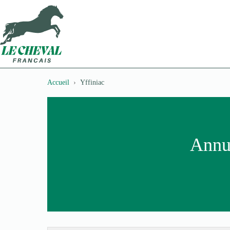
Passer
au
contenu
Accueil
Yffiniac
Annua