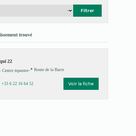
Filtrer
lissement trouvé
qui 22
📍 Route de la Barre
️ Centre équestre
Voir la fiche
 +33 6 22 16 64 52