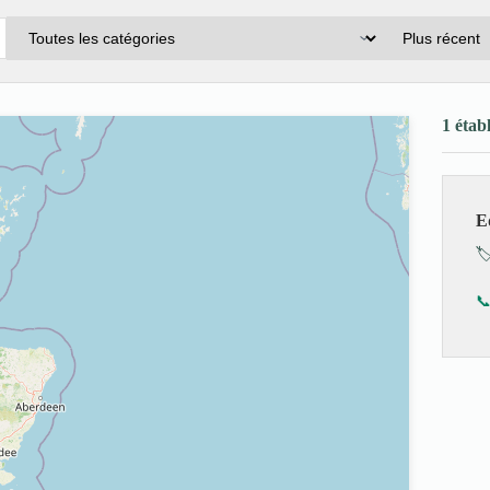
1 étab
E
🏷
📞