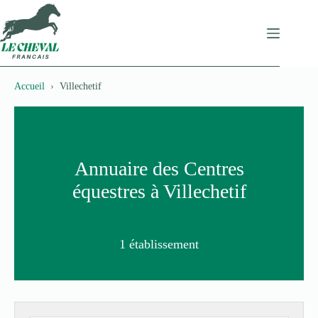
Passer
au
contenu
Accueil
Villechetif
Annuaire des Centres
équestres à Villechetif
1 établissement