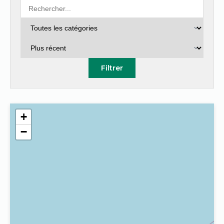
Filtrer
+
−