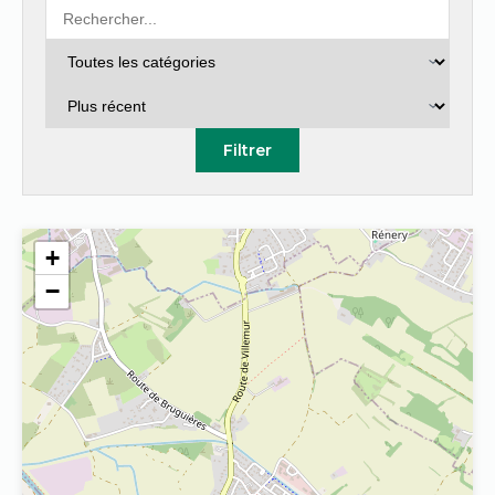
Filtrer
+
−