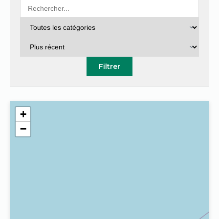
Filtrer
+
−