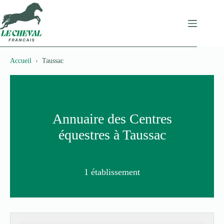
Passer
au
contenu
Accueil
Taussac
Annuaire des Centres
équestres à Taussac
1 établissement