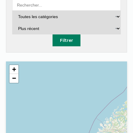
Filtrer
+
−