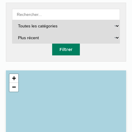
Filtrer
+
−