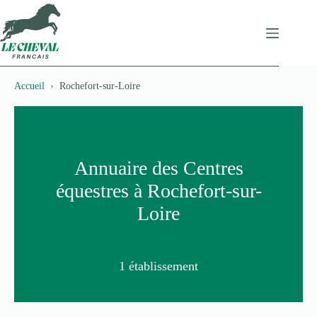
Passer
au
contenu
Accueil
Rochefort-sur-Loire
Annuaire des Centres
équestres à Rochefort-sur-
Loire
1 établissement