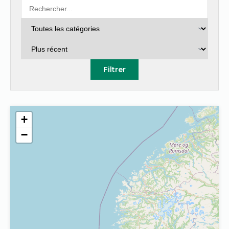
Filtrer
+
−