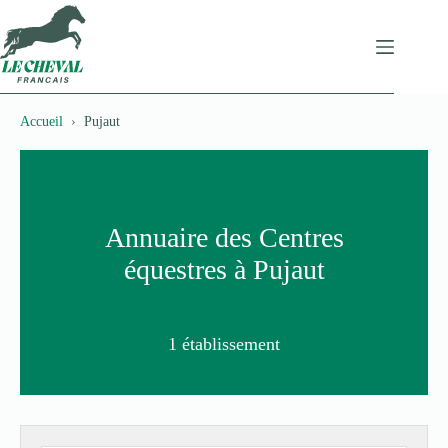
Passer
au
contenu
Accueil
Pujaut
Annuaire des Centres
équestres à Pujaut
1 établissement