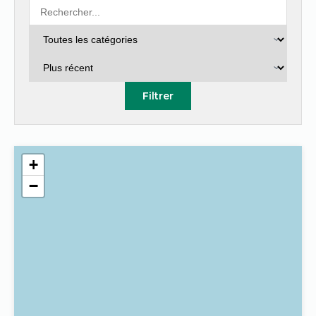
Filtrer
+
−