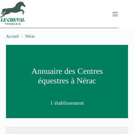
Passer
au
contenu
Accueil
Nérac
Annuaire des Centres
équestres à Nérac
1 établissement