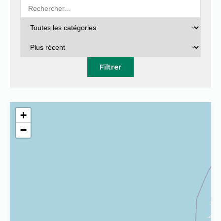
Filtrer
+
−