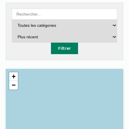
Filtrer
+
−