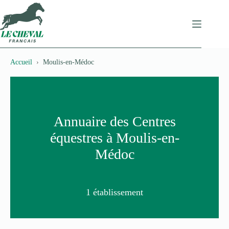
Passer
au
contenu
Accueil
Moulis-en-Médoc
Annuaire des Centres
équestres à Moulis-en-
Médoc
1 établissement