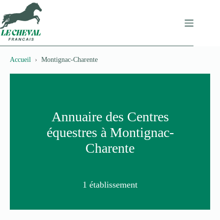
Passer
au
contenu
Accueil
Montignac-Charente
Annuaire des Centres
équestres à Montignac-
Charente
1 établissement