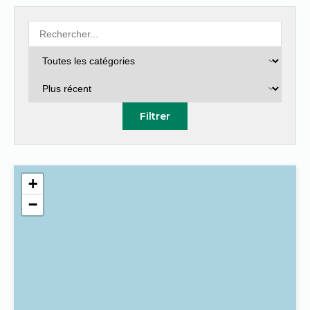
Filtrer
+
−