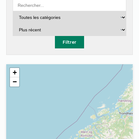
Filtrer
+
−