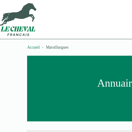
Passer
au
contenu
Accueil
Marsillargues
Annuair