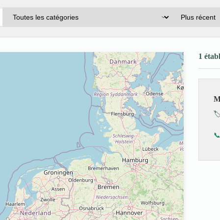
1 étab
M
🏷
📞