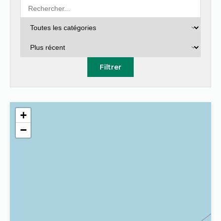
Filtrer
+
−