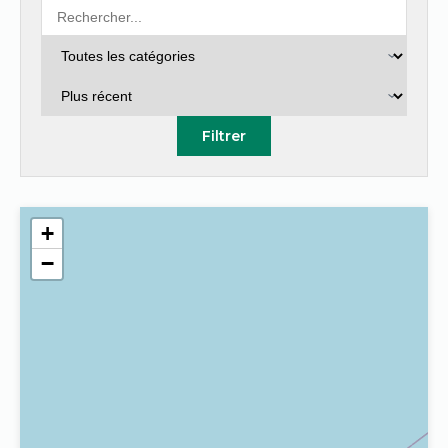
Filtrer
+
−