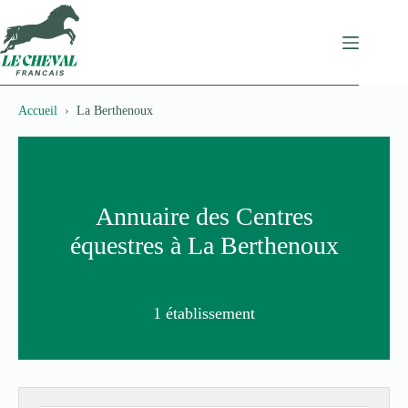
Passer
au
contenu
Accueil
La Berthenoux
Annuaire des Centres
équestres à La Berthenoux
1 établissement