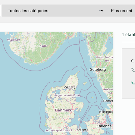
1 étab
C
🏷
📞