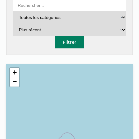
Filtrer
+
−